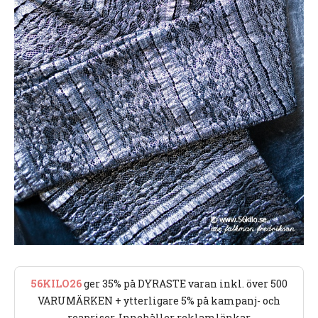
56KILO26
ger 35% på DYRASTE varan inkl. över 500
VARUMÄRKEN + ytterligare 5% på kampanj- och
reapriser. Innehåller reklamlänkar