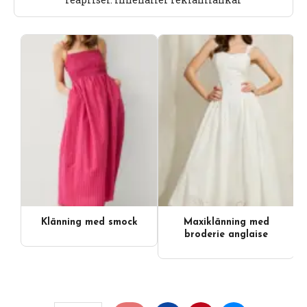
Klänning med smock
Maxiklänning med
broderie anglaise