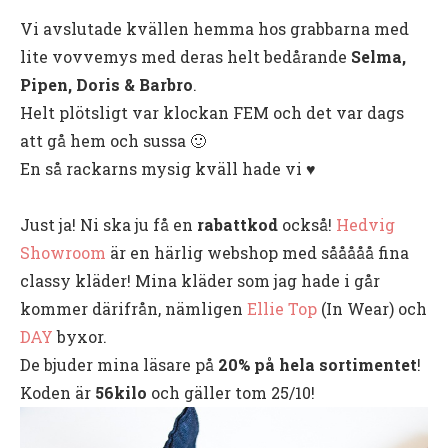
Vi avslutade kvällen hemma hos grabbarna med
lite vovvemys med deras helt bedårande
Selma,
Pipen, Doris & Barbro
.
Helt plötsligt var klockan FEM och det var dags
att gå hem och sussa 🙂
En så rackarns mysig kväll hade vi ♥
Just ja! Ni ska ju få en
rabattkod
också!
Hedvig
Showroom
är en härlig webshop med sååååå fina
classy kläder! Mina kläder som jag hade i går
kommer därifrån, nämligen
Ellie Top
(In Wear) och
DAY
byxor.
De bjuder mina läsare på
20% på hela sortimentet
!
Koden är
56kilo
och gäller tom 25/10!