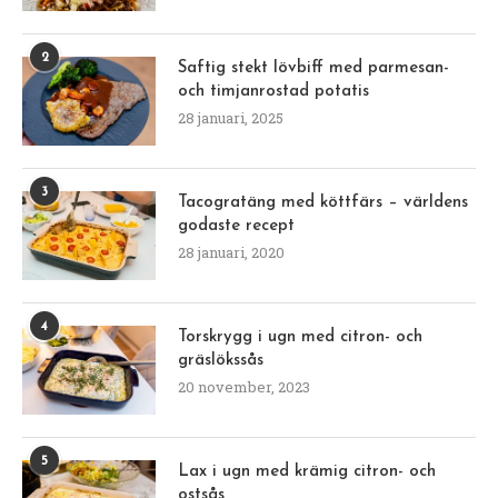
2
Saftig stekt lövbiff med parmesan-
och timjanrostad potatis
28 januari, 2025
3
Tacogratäng med köttfärs – världens
godaste recept
28 januari, 2020
4
Torskrygg i ugn med citron- och
gräslökssås
20 november, 2023
5
Lax i ugn med krämig citron- och
ostsås