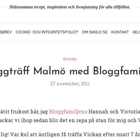
Hälsosamma recept, inspiration och livsnjutning för alla tillfällen.
SBREV
COOKIE- OCH INTEGRITETSPOLICY
OM 56KILO.SE
KONTAKT
HEL
Events
ggträff Malmö med Bloggfami
27 november, 2011
tit frukost här, jag
Bloggfamiljens
Hannah och Victoria
ckar vi ihop sedan blir det en repa på stan för mig och 
g! Var kul att äntligen få träffa Vickan efter snart 7 å