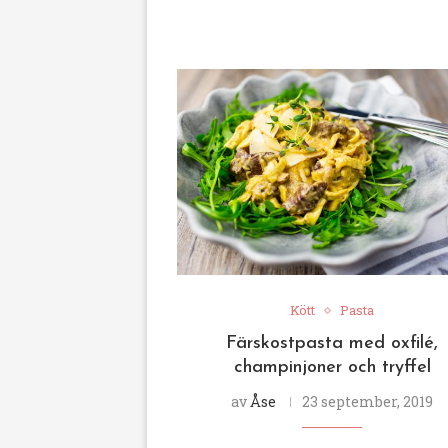
Kött
Pasta
Färskostpasta med oxfilé,
champinjoner och tryffel
av
Åse
23 september, 2019