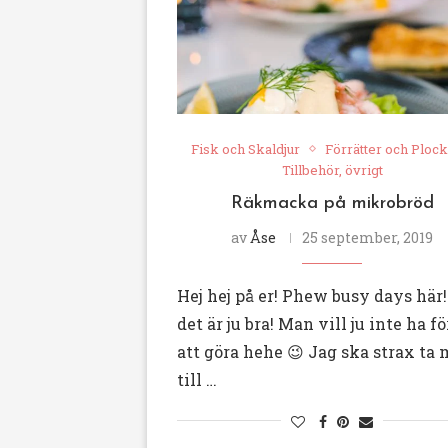
Fisk och Skaldjur
Förrätter och Plock
Tillbehör, övrigt
Räkmacka på mikrobröd
av
Åse
25 september, 2019
Hej hej på er! Phew busy days här
det är ju bra! Man vill ju inte ha fö
att göra hehe 😉 Jag ska strax ta 
till …