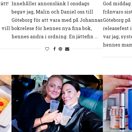
ätt!
Innehåller annonslänk I onsdags
God middag 
begav jag, Malin och Daniel oss till
frånvaro sist
Göteborg för att vara med på Johannas
Göteborg på
 vill
bokrelese för hennes nya fina bok,
releasefest 
hennes andra i ordning. En jättefin …
var jag, sys
hennes ma