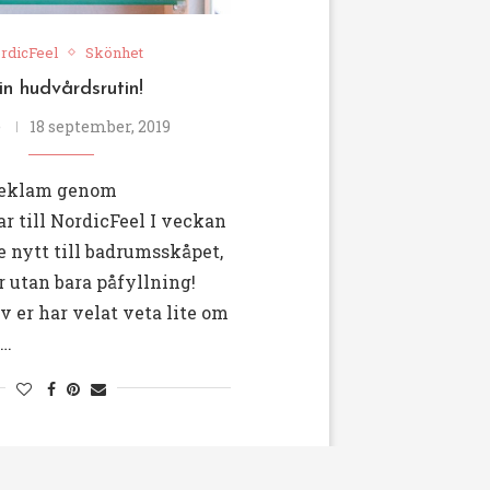
rdicFeel
Skönhet
n hudvårdsrutin!
e
18 september, 2019
reklam genom
r till NordicFeel I veckan
te nytt till badrumsskåpet,
 utan bara påfyllning!
 er har velat veta lite om
 …