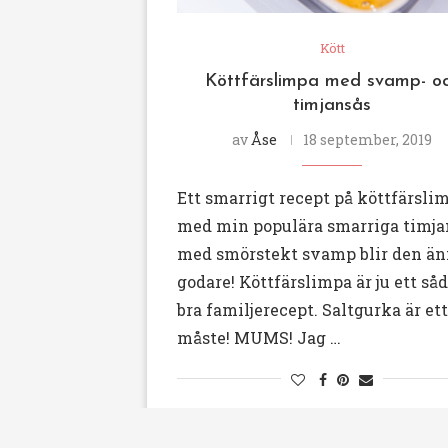
Kött
Köttfärslimpa med svamp- o
timjansås
av
Åse
18 september, 2019
Ett smarrigt recept på köttfärsli
med min populära smarriga timja
med smörstekt svamp blir den ä
godare! Köttfärslimpa är ju ett så
bra familjerecept. Saltgurka är ett
måste! MUMS! Jag …