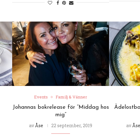
Events
Familj & Vänner
Johannas bokrelease för ”Middag hos
Ädelostb
mig”
av
Åse
22 september, 2019
av
Ås