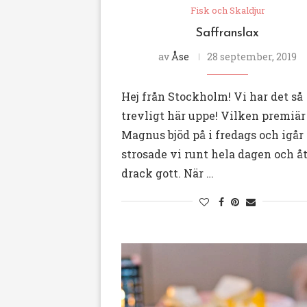
Fisk och Skaldjur
Saffranslax
av
Åse
28 september, 2019
Hej från Stockholm! Vi har det så
trevligt här uppe! Vilken premiär
Magnus bjöd på i fredags och igår
strosade vi runt hela dagen och å
drack gott. När …