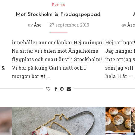
Events
Mot Stockholm & Fredagspeppad!
av
Åse
27 september, 2019
av
Åse
innehåller annonslänkar Hej raringar!
Hej raringar
Nu sitter vi i bilen mot Ängelholms
Jag hänger 
flygplats och snart är vi i Stockholm!
inte att jag 
t &
Vi bor på Kung Carl i natt och i
som jag vill 
morgon bor vi …
hela 11 år – 