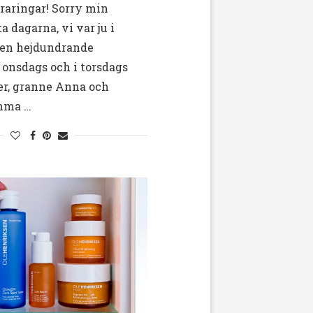
raringar! Sorry min
a dagarna, vi var ju i
 en hejdundrande
i onsdags och i torsdags
ter, granne Anna och
mma …