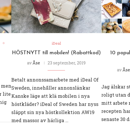
iDeal
HÖSTNYTT till mobilen! (Rabattkod)
10 popul
av
Åse
23 september, 2019
av
Åse
Betalt annonssamarbete med iDeal Of
! men
Jag älskar st
Sweden, innehåller annonslänkar
r lite
roligt utan 
Kanske läge att klä mobilen i nya
mig
mitt arbete 
höstkläder? iDeal of Sweden har nyss
recepten ha
släppt sin nya höstkollektion AW19
senaste 30 d
med massor av härliga …