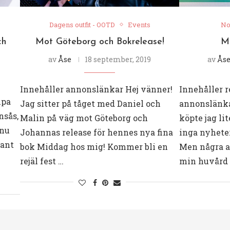
Dagens outfit - OOTD
Events
No
ch
Mot Göteborg och Bokrelease!
Mi
av
Åse
18 september, 2019
av
Ås
Innehåller annonslänkar Hej vänner!
Innehåller 
mpa
Jag sitter på tåget med Daniel och
annonslänka
nsås,
Malin på väg mot Göteborg och
köpte jag li
nnu
Johannas release för hennes nya fina
inga nyheter
dant
bok Middag hos mig! Kommer bli en
Men några av
rejäl fest …
min huvård