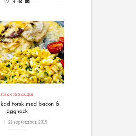
Fisk och Skaldjur
akad torsk med bacon &
ägghack
e
21 september, 2019