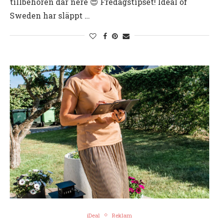
tillbehören där nere 😍 Fredagstipset! Ideal of
Sweden har släppt …
iDeal
Reklam