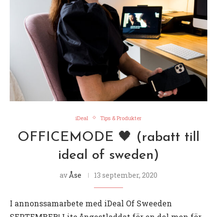
iDeal
Tips & Produkter
OFFICEMODE 🖤 (rabatt till
ideal of sweden)
av
Åse
13 september, 2020
I annonssamarbete med iDeal Of Sweeden
SEPTEMBER! Lite ångestladdat för en del men för