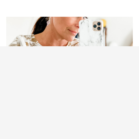
iDeal
Tips & Produkter
Stor REA hos Ideal + 15% extra
rabatt med min kod