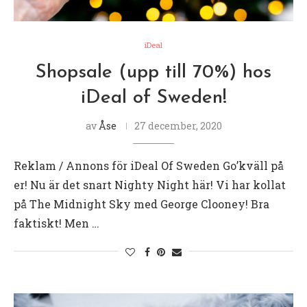
iDeal
Shopsale (upp till 70%) hos
iDeal of Sweden!
av
Åse
27 december, 2020
Reklam / Annons för iDeal Of Sweden Go’kväll på
er! Nu är det snart Nighty Night här! Vi har kollat
på The Midnight Sky med George Clooney! Bra
faktiskt! Men …