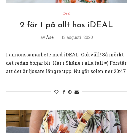
iDeal
2 för 1 på allt hos iDEAL
av
Åse
13 augusti, 2020
I annonssamarbete med iDEAL Gokväll! Så mörkt
det redan börjar bli! Här i Skåne i alla fall =) Förstår
att det är ljusare längre upp. Nu går solen ner 20:47
…