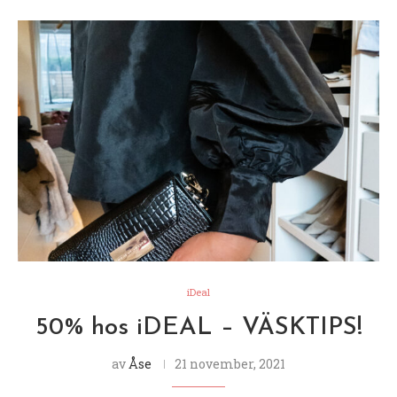
iDeal
50% hos iDEAL – VÄSKTIPS!
av
Åse
21 november, 2021