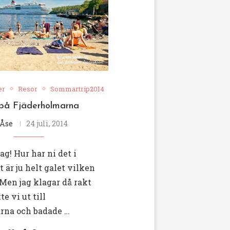
er
Resor
Sommartrip2014
på Fjäderholmarna
Åse
24 juli, 2014
g! Hur har ni det i
 är ju helt galet vilken
Men jag klagar då rakt
te vi ut till
rna och badade …