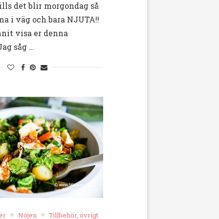
tills det blir morgondag så
a i väg och bara NJUTA!!
nit visa er denna
Jag såg …
er
Nöjen
Tillbehör, övrigt