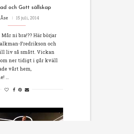
llad och Gott sällskap
v
Åse
15 juli, 2014
Mår ni bra!?? Här börjar
Falkman-Fredrikson och
ill liv så smått. Vickan
m ner tidigt i går kväll
ade vårt hem,
e! …