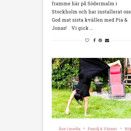
framme här på Södermalm i
Stockholm och har installerat oss
God mat sista kvällen med Pia &
Jonas! Vi gick …
Åse i media
Familj & Vänner
Nö