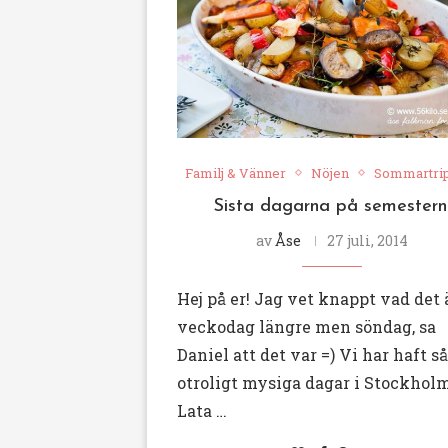
Familj & Vänner
Nöjen
Sommartri
Sista dagarna på semestern
av
Åse
27 juli, 2014
Hej på er! Jag vet knappt vad det 
veckodag längre men söndag, sa
Daniel att det var =) Vi har haft så
otroligt mysiga dagar i Stockholm
Lata …