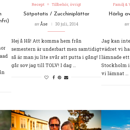
Recept
Tillbehör, övrigt
Familj &
h
Sötpotatis / Zucchiniplättar
Härlig av
fri)
av
Åse
30 juli, 2014
av
Hej å Hå! Att komma hem från
Jag kan int
mor
semestern är underbart men samtidigt
vädret vi ha
aaad
så är man ju lite svår att putta i gång! I
lämnade ett
går sov jag till TOLV! I dag …
Stockholm i 
ån
vi lämnat …