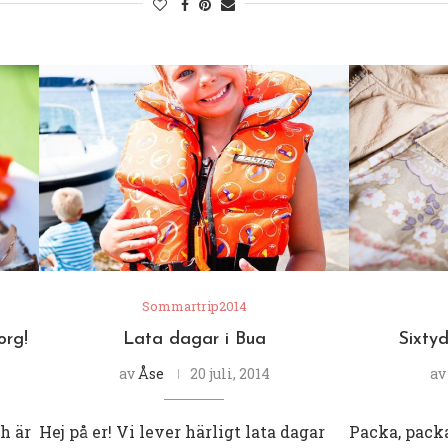
Sommartrip2014
org!
Lata dagar i Bua
Sixty
av
Åse
20 juli, 2014
a
h är
Hej på er! Vi lever härligt lata dagar
Packa, packa