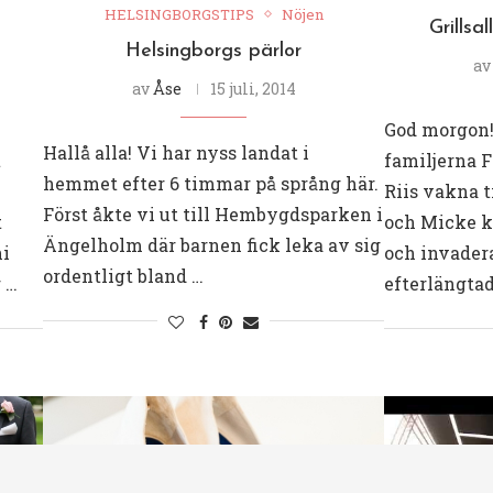
HELSINGBORGSTIPS
Nöjen
Grillsa
Helsingborgs pärlor
a
av
Åse
15 juli, 2014
God morgon! 
Hallå alla! Vi har nyss landat i
t
familjerna 
hemmet efter 6 timmar på språng här.
Riis vakna t
Först åkte vi ut till Hembygdsparken i
t
och Micke ko
Ängelholm där barnen fick leka av sig
ni
och invader
ordentligt bland …
r …
efterlängtad