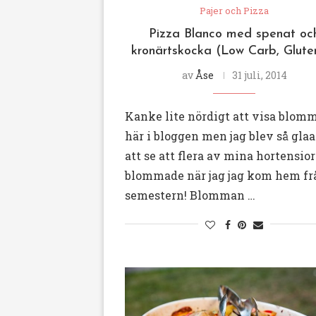
Pajer och Pizza
Pizza Blanco med spenat oc
kronärtskocka (Low Carb, Gluten
av
Åse
31 juli, 2014
Kanke lite nördigt att visa blom
här i bloggen men jag blev så gla
att se att flera av mina hortensior
blommade när jag jag kom hem fr
semestern! Blomman …