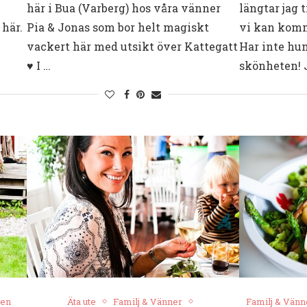
här i Bua (Varberg) hos våra vänner
längtar jag 
 här.
Pia & Jonas som bor helt magiskt
vi kan komm
vackert här med utsikt över Kattegatt
Har inte hun
♥︎ I …
skönheten! 
jen
Äta ute
Familj & Vänner
Familj & Vänn