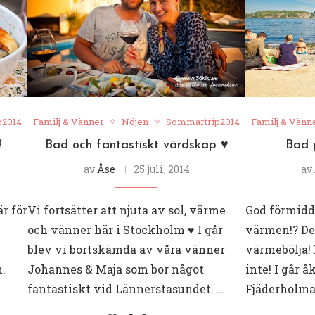
p2014
Familj & Vänner
Nöjen
Sommartrip2014
Familj & Vänn
!
Bad och fantastiskt värdskap ♥︎
Bad 
av
Åse
25 juli, 2014
av
är för
Vi fortsätter att njuta av sol, värme
God förmidda
och vänner här i Stockholm ♥︎ I går
värmen!? Det
blev vi bortskämda av våra vänner
värmebölja! 
.
Johannes & Maja som bor något
inte! I går åk
fantastiskt vid Lännerstasundet. …
Fjäderholma