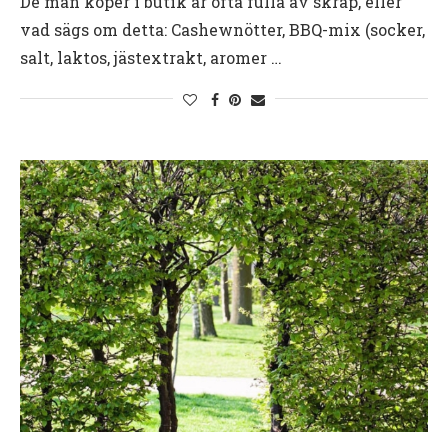
De man köper i butik är ofta fulla av skräp, eller
vad sägs om detta: Cashewnötter, BBQ-mix (socker,
salt, laktos, jästextrakt, aromer …