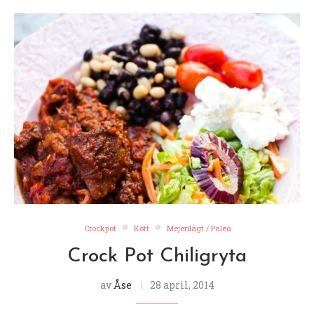
Crockpot
Kött
Mejerilågt / Paleo
Crock Pot Chiligryta
av
Åse
28 april, 2014