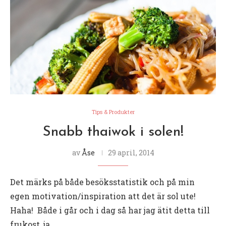
Tips & Produkter
Snabb thaiwok i solen!
av
Åse
29 april, 2014
Det märks på både besöksstatistik och på min
egen motivation/inspiration att det är sol ute!
Haha! Både i går och i dag så har jag ätit detta till
frukost, ja …