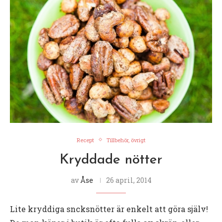
Recept
Tillbehör, övrigt
Kryddade nötter
av
Åse
26 april, 2014
Lite kryddiga sncksnötter är enkelt att göra själv!