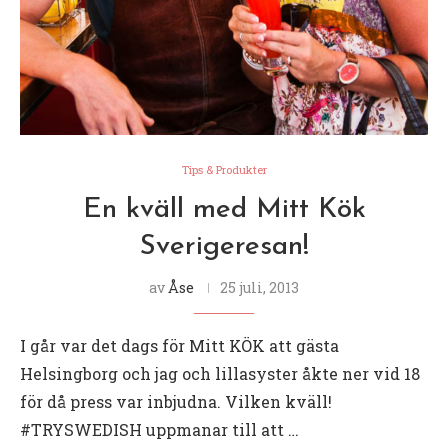
Tips & Produkter
En kväll med Mitt Kök
Sverigeresan!
av
Åse
25 juli, 2013
I går var det dags för Mitt KÖK att gästa
Helsingborg och jag och lillasyster åkte ner vid 18
för då press var inbjudna. Vilken kväll!
#TRYSWEDISH uppmanar till att …