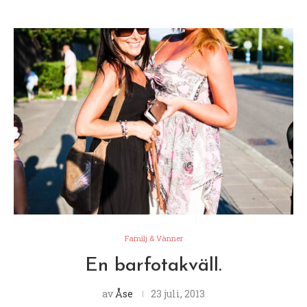
Familj & Vänner
En barfotakväll.
av
Åse
23 juli, 2013