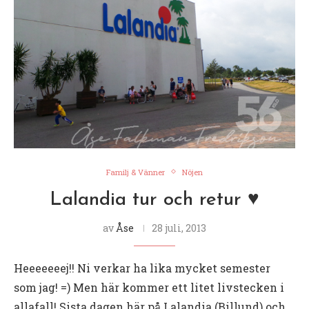
Familj & Vänner
Nöjen
Lalandia tur och retur ♥
av
Åse
28 juli, 2013
Heeeeeeej!! Ni verkar ha lika mycket semester
som jag! =) Men här kommer ett litet livstecken i
allafall! Sista dagen här på Lalandia (Billund) och