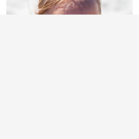
Familj & Vänner
Nöjen
Underbara SOMMARDAGAR!
av
Åse
22 juli, 2013
Åh vilken högsommar vi har! Livet står stilla