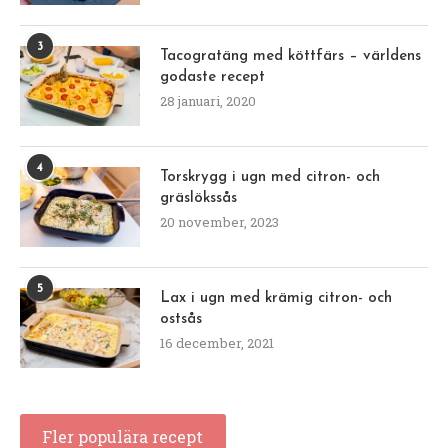
3
Tacogratäng med köttfärs – världens
godaste recept
28 januari, 2020
4
Torskrygg i ugn med citron- och
gräslökssås
20 november, 2023
5
Lax i ugn med krämig citron- och
ostsås
16 december, 2021
Fler populära recept