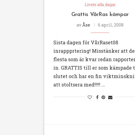
Livets alla dagar
Grattis VårRas kämpar
av
Åse
6 april, 2008
Sista dagen för VårRaset08
inrappprtering! Misstänker att de
flesta som är kvar redan rapporte
in. GRATTIS till er som kämpade t
slutet och har en fin viktminskn
att stoltsera med!!!!! …