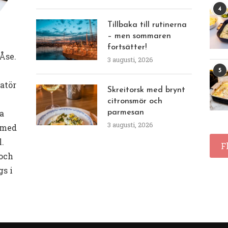
4
Tillbaka till rutinerna
– men sommaren
fortsätter!
Åse.
3 augusti, 2026
5
eatör
Skreitorsk med brynt
citronsmör och
a
parmesan
3 augusti, 2026
 med
l.
F
 och
gs i