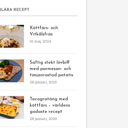
ULÄRA RECEPT
Köttfärs- och
Vitkålsfräs
16 maj, 2024
Saftig stekt lövbiff
med parmesan- och
timjanrostad potatis
28 januari, 2025
Tacogratäng med
köttfärs – världens
godaste recept
28 januari, 2020