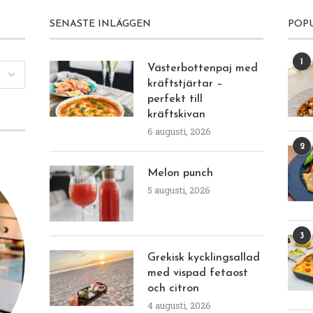
SENASTE INLÄGGEN
POP
1
Västerbottenpaj med
kräftstjärtar –
perfekt till
kräftskivan
6 augusti, 2026
2
Melon punch
5 augusti, 2026
3
Grekisk kycklingsallad
med vispad fetaost
och citron
4 augusti, 2026