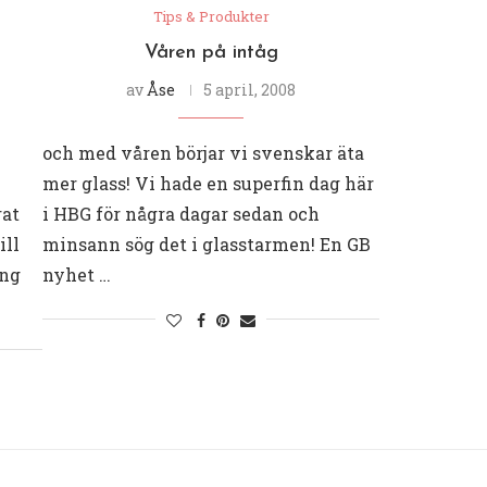
Tips & Produkter
Våren på intåg
av
Åse
5 april, 2008
och med våren börjar vi svenskar äta
mer glass! Vi hade en superfin dag här
rat
i HBG för några dagar sedan och
ill
minsann sög det i glasstarmen! En GB
ing
nyhet …