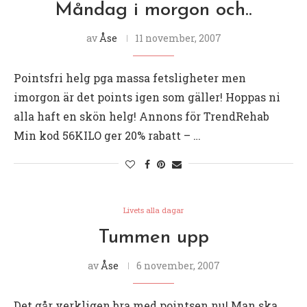
Måndag i morgon och..
av
Åse
11 november, 2007
Pointsfri helg pga massa fetsligheter men
imorgon är det points igen som gäller! Hoppas ni
alla haft en skön helg! Annons för TrendRehab
Min kod 56KILO ger 20% rabatt – …
Livets alla dagar
Tummen upp
av
Åse
6 november, 2007
Det går verkligen bra med pointsen nu! Man ska