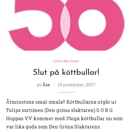
Livets alla dagar
Slut på köttbullar!
av
Åse
19 november, 2007
Åtminstone smal-smala!! Köttbullarna utgår ur
Tulips sortimen (Den gröna slaktaren) S O R G
Hoppas VV kommer med 3%iga köttbullar nu som
var lika goda som Den Gröna Slaktarens.