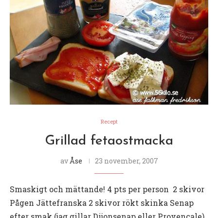
Recept
Grillad fetaostmacka
av
Åse
23 november, 2007
Smaskigt och mättande! 4 pts per person 2 skivor
Pågen Jättefranska 2 skivor rökt skinka Senap
efter smak (jag gillar Dijonsenap eller Provencale)