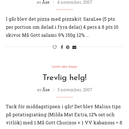
av
Åse
4 november, 2007
I går blev det pizza med pizzakit: SaraLee (5 pts
per portion om delad i fyra delar) 4 pers á 8 pts 10
skivor Må Gott salami 9% 150g 12% …
Livets alla dagar
Trevlig helg!
av
Åse
3 november, 2007
Tack för middagstipsen i går! Det blev Malins tips
på potatisgratäng (Milda Mat Extra, 12% ost och
vitlök) med 1 Må Gott Chorizos + 1 VV kabanoss = 8