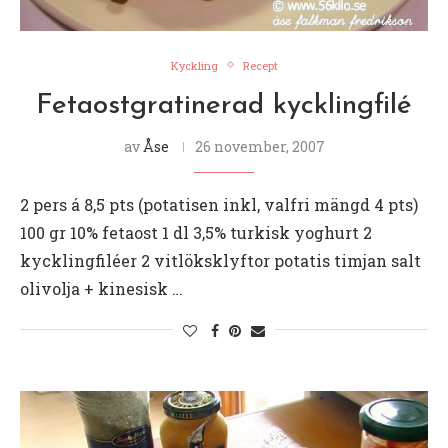
Kyckling
Recept
Fetaostgratinerad kycklingfilé
av
Åse
26 november, 2007
2 pers á 8,5 pts (potatisen inkl, valfri mängd 4 pts)
100 gr 10% fetaost 1 dl 3,5% turkisk yoghurt 2
kycklingfiléer 2 vitlöksklyftor potatis timjan salt
olivolja + kinesisk …