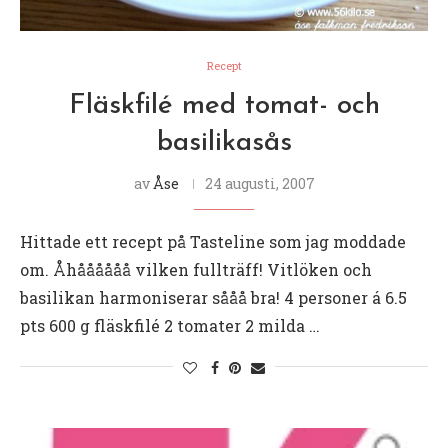
Recept
Fläskfilé med tomat- och
basilikasås
av
Åse
24 augusti, 2007
Hittade ett recept på Tasteline som jag moddade
om. Åhåååååå vilken fullträff! Vitlöken och
basilikan harmoniserar sååå bra! 4 personer á 6.5
pts 600 g fläskfilé 2 tomater 2 milda …