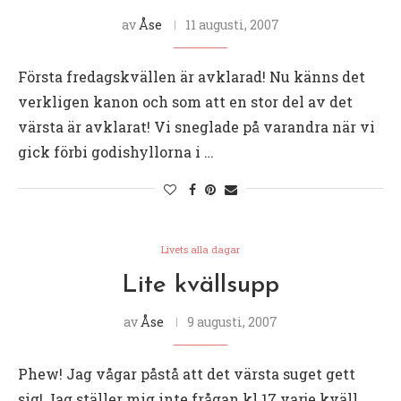
av
Åse
11 augusti, 2007
Första fredagskvällen är avklarad! Nu känns det
verkligen kanon och som att en stor del av det
värsta är avklarat! Vi sneglade på varandra när vi
gick förbi godishyllorna i …
Livets alla dagar
Lite kvällsupp
av
Åse
9 augusti, 2007
Phew! Jag vågar påstå att det värsta suget gett
sig! Jag ställer mig inte frågan kl 17 varje kväll