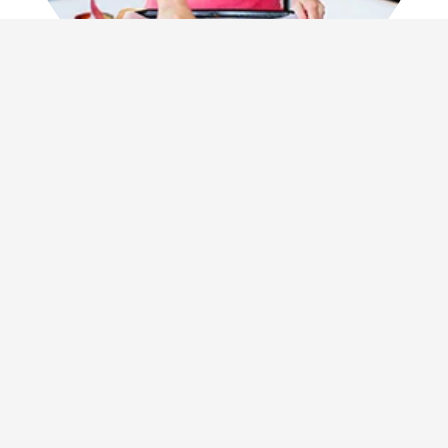
VÄLKOMNA till
56kilo
Jag heter Åse. Jag är
kostrådgivare, kokboksförfattare och digital
kreatör och driver den här bloggen.
Här hittar ni sedan 2003 många hälsosamma
recept och tips, ofta med guldkant för en hållbar
livsstil. Träning, tips, familj, resor, mode och
äventyr är andra saker som trängs i bloggen.
SENASTE INLÄGGEN
Västerbottenpaj med kräftstjärtar –
perfekt till kräftskivan