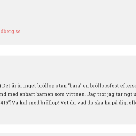
dberg.se
Det är ju inget bröllop utan ”bara” en bröllopsfest efte
land med enbart barnen som vittnen. Jag tror jag tar ngt 
15″]Va kul med bröllop! Vet du vad du ska ha på dig, ell