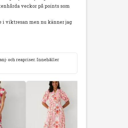
 stenhårda veckor på points som
nne i viktresan men nu känner jag
j- och reapriser. Innehåller