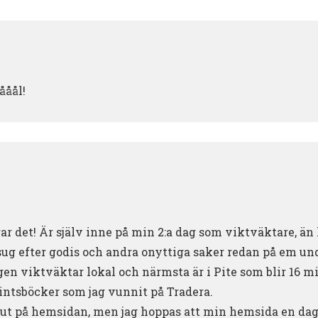
ååål!
rar det! Är själv inne på min 2:a dag som viktväktare, än
sug efter godis och andra onyttiga saker redan på em und
gen viktväktar lokal och närmsta är i Pite som blir 16 mil
ntsböcker som jag vunnit på Tradera.
 ut på hemsidan, men jag hoppas att min hemsida en dag 