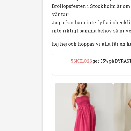
Bröllopsfesten i Stockholm är om t
väntar!
Jag orkar bara inte fylla i checkl
inte riktigt samma behov så ni ve
hej hej och hoppas vi alla får en
56KILO26
ger 35% på DYRAST