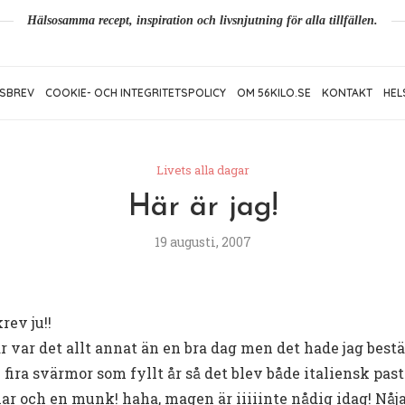
Hälsosamma recept, inspiration och livsnjutning för alla tillfällen.
SBREV
COOKIE- OCH INTEGRITETSPOLICY
OM 56KILO.SE
KONTAKT
HEL
Livets alla dagar
Här är jag!
19 augusti, 2007
rev ju!!
 går var det allt annat än en bra dag men det hade jag bes
fira svärmor som fyllt år så det blev både italiensk pas
ar och en munk! haha, magen är iiiiinte nådig idag! Nåja 