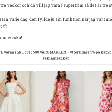
re veckor och då vill jag vara i supertrim så det är tre
istan varje dag, den fyllde ju sin funktion när jag var i
t 🙂
 kanonvecka!
E varan inkl. över 500 VARUMÄRKEN + ytterligare 5% på kampan
reklamlänkar