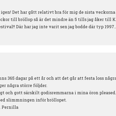
 igen! Det har gått relativt bra för mig de sista veckorna
or till bröllop så är det mindre än 5 tills jag åker till K
al!! Där har jag inte varit sen jag bodde där typ 1997….
nns 365 dagar på ett år och att det går att festa loss någ
er några större följder.
ligt och gott särskilt godisremmarna i mina öron pleased
 med slimmningen inför bröllopet.
 Pernilla