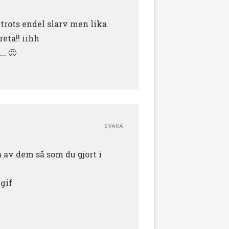
 trots endel slarv men lika
reta!! iihh
. 🙁
SVARA
ra av dem så som du gjort i
.gif