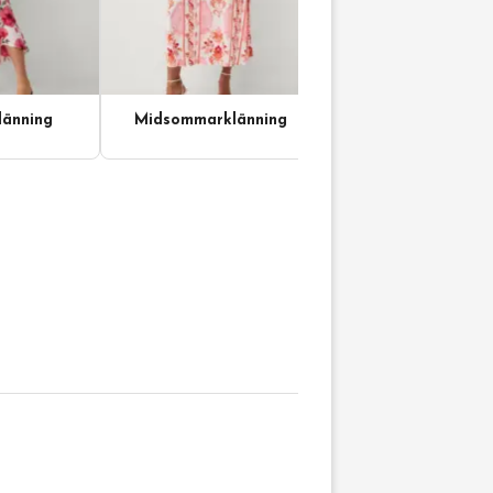
änning
Midsommarklänning