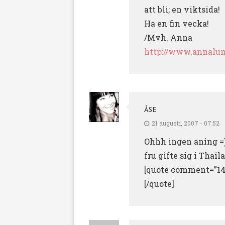
att bli; en viktsida!
Ha en fin vecka!
/Mvh. Anna
http://www.annalun
ÅSE
21 augusti, 2007 - 07:52
Ohhh ingen aning =) 
fru gifte sig i Thai
[quote comment=”144
[/quote]