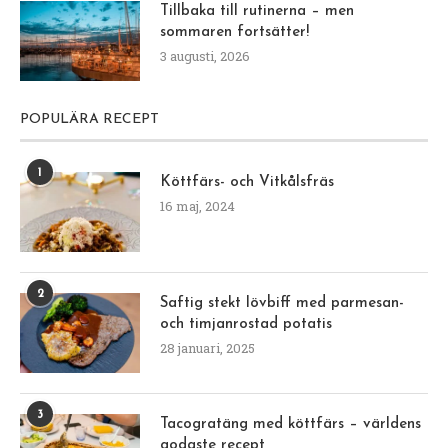
Tillbaka till rutinerna – men
sommaren fortsätter!
3 augusti, 2026
POPULÄRA RECEPT
1
Köttfärs- och Vitkålsfräs
16 maj, 2024
2
Saftig stekt lövbiff med parmesan-
och timjanrostad potatis
28 januari, 2025
3
Tacogratäng med köttfärs – världens
godaste recept