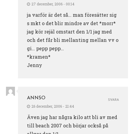
27 december, 2006 - 00:14
ja varför är det så… man föresätter sig
s mkt o det blir mindre av det *morr*
jag kör rejäl omstart den 1/1 jag med
och det får bli mellanting mellan vv o
gi… pepp pepp…
*kramen*
Jenny
ANNSO
SVARA
26 december, 2006 - 21:44
Även jag har några kilo att bli av med
till beach 2007 och börjar också på
allvar den 1/1.