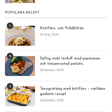
POPULÄRA RECEPT
1
Köttfärs- och Vitkålsfräs
16 maj, 2024
2
Saftig stekt lövbiff med parmesan-
och timjanrostad potatis
28 januari, 2025
3
Tacogratäng med köttfärs – världens
godaste recept
28 januari, 2020