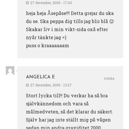
27 december, 2006 - 17:43
heja heja Åsepåse!!! Detta grejar du ska
du se. Ska peppa dig tills jag blir blå 😉
Skakar liv i min vikt-sida oxå efter
nyår tänkte jag =)
puss o kraaaaaaam
ANGELICA E
SVARA
27 december, 2006 - 13:27
Stort lycka till!! Du verkar ha så bra
självkännedom och vara så
målmedveten, så det klarar du säkert.
Själv har jag inte ställt mig på vågen
sedan min andra graviditet 2000.