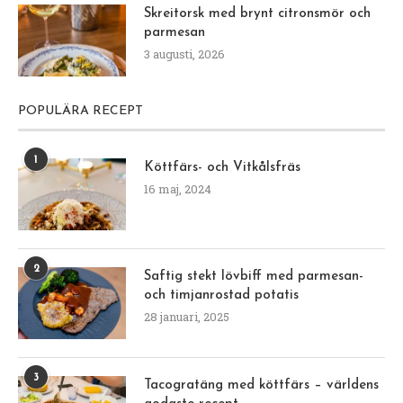
Skreitorsk med brynt citronsmör och
parmesan
3 augusti, 2026
POPULÄRA RECEPT
1
Köttfärs- och Vitkålsfräs
16 maj, 2024
2
Saftig stekt lövbiff med parmesan-
och timjanrostad potatis
28 januari, 2025
3
Tacogratäng med köttfärs – världens