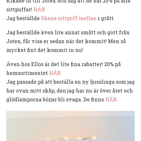
Kikade in till Jotex och såg att de har 20% på alla
sittpuffar!
HÄR
Jag beställde
Skene sittpuff mellan
i grått.
Jag beställde även lite annat smått och gott från
Jotex, får visa er sedan när det kommit! Men så
mycket fint det kommit in nu!
Även hos Ellos är det lite fina rabatter! 20% på
hemsortimentet
HÄR
Jag passade på att beställa en ny ljusslinga som jag
har ovan mitt skåp, den jag har nu är över året och
glödlamporna börjar bli svaga. De finns
HÄR