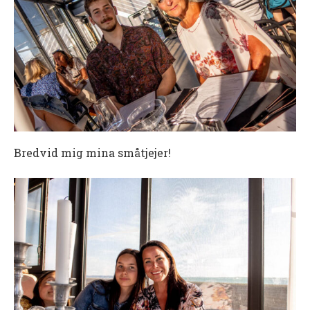
Bredvid mig mina småtjejer!