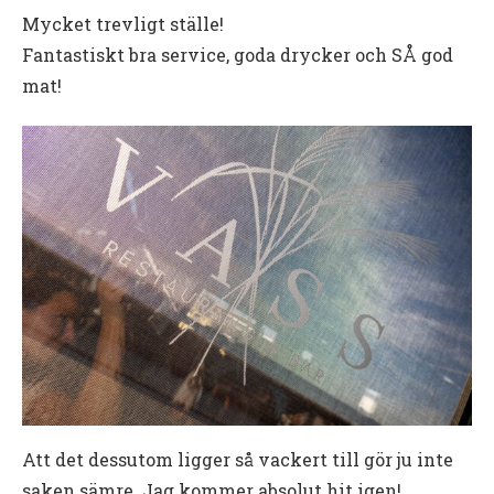
Mycket trevligt ställe!
Fantastiskt bra service, goda drycker och SÅ god
mat!
Att det dessutom ligger så vackert till gör ju inte
saken sämre. Jag kommer absolut hit igen!