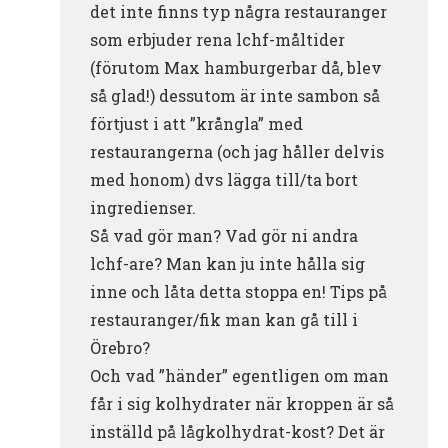
det inte finns typ några restauranger
som erbjuder rena lchf-måltider
(förutom Max hamburgerbar då, blev
så glad!) dessutom är inte sambon så
förtjust i att ”krångla” med
restaurangerna (och jag håller delvis
med honom) dvs lägga till/ta bort
ingredienser.
Så vad gör man? Vad gör ni andra
lchf-are? Man kan ju inte hålla sig
inne och låta detta stoppa en! Tips på
restauranger/fik man kan gå till i
Örebro?
Och vad ”händer” egentligen om man
får i sig kolhydrater när kroppen är så
inställd på lågkolhydrat-kost? Det är