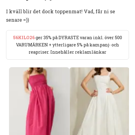
I kväll blir det dock toppenmat! Vad, får ni se
senare =))
56KILO26
ger 35% på DYRASTE varan inkl. över 500
VARUMÄRKEN + ytterligare 5% på kampanj- och
reapriser. Innehåller reklamlänkar