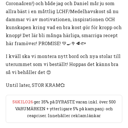
Coronaåren!) och både jag och Daniel mår ju som
allra bäst i en måttlig LCHF/Medelhavskost så nu
dammar vi av motivationen, inspirationen OCH
kunskapen kring vad en bra kost gör för kropp och
knopp! Det lär bli många härliga, smarriga recept
här framöver! PROMISE! 💚🍳🥦🥩🐟
I kväll ska vi montera nytt bord och nya stolar till
uterummet som vi beställt! Hoppas det känns bra
så vi behåller det 😍
Until later, STOR KRAM💞
56KILO26
ger 35% på DYRASTE varan inkl. över 500
VARUMÄRKEN + ytterligare 5% på kampanj- och
reapriser. Innehåller reklamlänkar