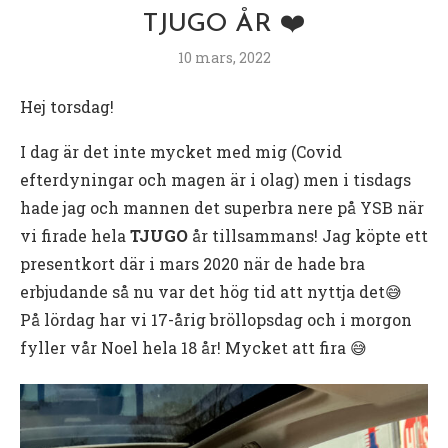
TJUGO ÅR ❤️
10 mars, 2022
Hej torsdag!
I dag är det inte mycket med mig (Covid
efterdyningar och magen är i olag) men i tisdags
hade jag och mannen det superbra nere på YSB när
vi firade hela
TJUGO
år tillsammans! Jag köpte ett
presentkort där i mars 2020 när de hade bra
erbjudande så nu var det hög tid att nyttja det😅
På lördag har vi 17-årig bröllopsdag och i morgon
fyller vår Noel hela 18 år! Mycket att fira 😅