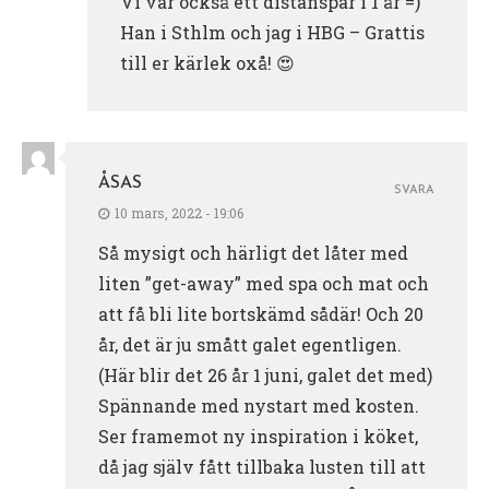
Vi var också ett distanspar i 1 år =)
Han i Sthlm och jag i HBG – Grattis
till er kärlek oxå! 😍
ÅSAS
SVARA
10 mars, 2022 - 19:06
Så mysigt och härligt det låter med
liten ”get-away” med spa och mat och
att få bli lite bortskämd sådär! Och 20
år, det är ju smått galet egentligen.
(Här blir det 26 år 1 juni, galet det med)
Spännande med nystart med kosten.
Ser framemot ny inspiration i köket,
då jag själv fått tillbaka lusten till att