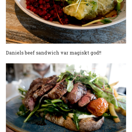
Daniels beef sandwich var magiskt god!!