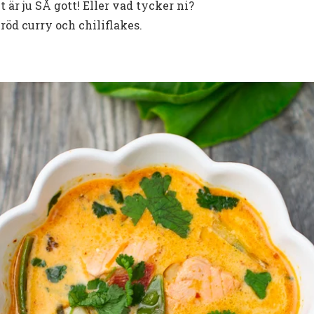
 är ju SÅ gott! Eller vad tycker ni?
öd curry och chiliflakes.