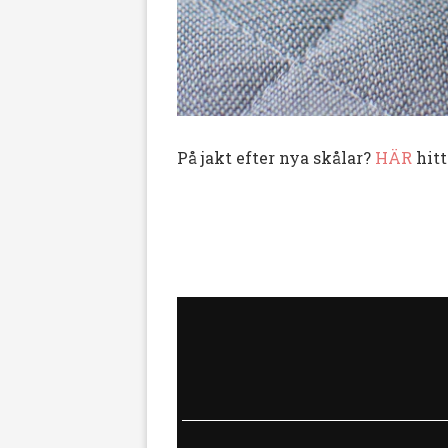
På jakt efter nya skålar?
HÄR
hitt