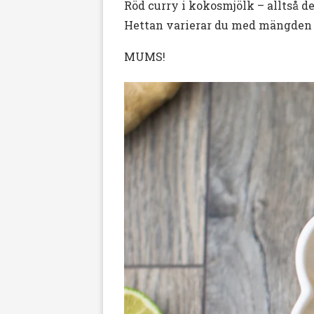
Röd curry i kokosmjölk – alltså det
Hettan varierar du med mängden r
MUMS!