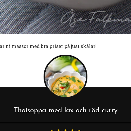
ar ni massor med bra priser på just skålar!
Thaisoppa med lax och röd curry