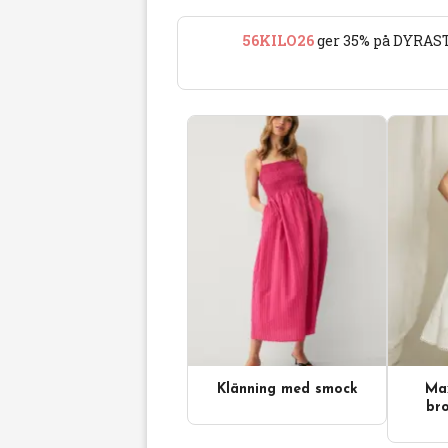
56KILO26
ger 35% på DYRAST
Klänning med smock
Max
Videoinnehåll
bro