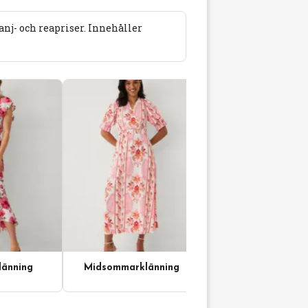
j- och reapriser. Innehåller
änning
Midsommarklänning