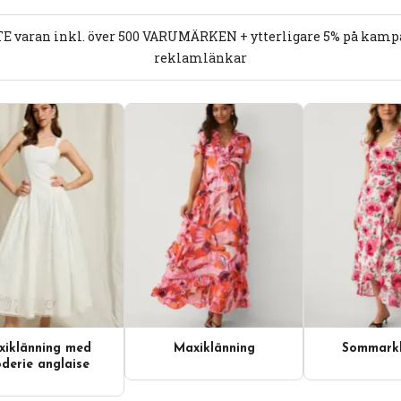
E varan inkl. över 500 VARUMÄRKEN + ytterligare 5% på kampan
reklamlänkar
iklänning med
Maxiklänning
Sommarkl
derie anglaise