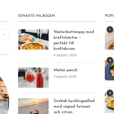
SENASTE INLÄGGEN
POP
1
Västerbottenpaj med
kräftstjärtar –
perfekt till
kräftskivan
6 augusti, 2026
2
Melon punch
5 augusti, 2026
3
Grekisk kycklingsallad
med vispad fetaost
och citron