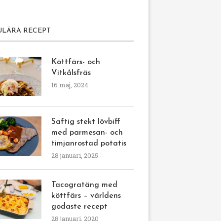
ULÄRA RECEPT
Köttfärs- och
Vitkålsfräs
16 maj, 2024
Saftig stekt lövbiff
med parmesan- och
timjanrostad potatis
28 januari, 2025
Tacogratäng med
köttfärs – världens
godaste recept
28 januari, 2020