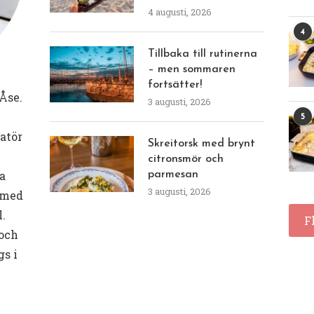
4 augusti, 2026
4
Tillbaka till rutinerna
– men sommaren
fortsätter!
Åse.
3 augusti, 2026
5
eatör
Skreitorsk med brynt
citronsmör och
a
parmesan
3 augusti, 2026
 med
l.
F
 och
gs i