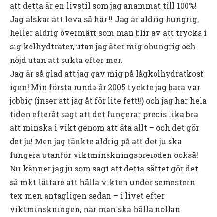
att detta är en livstil som jag anammat till 100%!
Jag älskar att leva så här!!! Jag är aldrig hungrig,
heller aldrig övermätt som man blir av att trycka i
sig kolhydtrater, utan jag äter mig ohungrig och
nöjd utan att sukta efter mer.
Jag är så glad att jag gav mig på lågkolhydratkost
igen! Min första runda år 2005 tyckte jag bara var
jobbig (inser att jag åt för lite fett!!) och jag har hela
tiden efteråt sagt att det fungerar precis lika bra
att minska i vikt genom att äta allt – och det gör
det ju! Men jag tänkte aldrig på att det ju ska
fungera utanför viktminskningspreioden också!
Nu känner jag ju som sagt att detta sättet gör det
så mkt lättare att hålla vikten under semestern
tex men antagligen sedan – i livet efter
viktminskningen, när man ska hålla nollan.