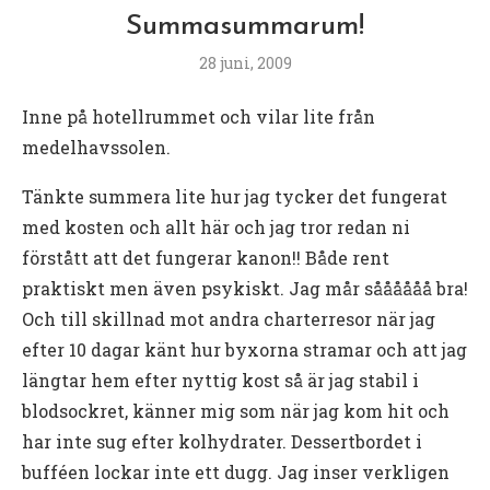
Summasummarum!
28 juni, 2009
Inne på hotellrummet och vilar lite från
medelhavssolen.
Tänkte summera lite hur jag tycker det fungerat
med kosten och allt här och jag tror redan ni
förstått att det fungerar kanon!! Både rent
praktiskt men även psykiskt. Jag mår såååååå bra!
Och till skillnad mot andra charterresor när jag
efter 10 dagar känt hur byxorna stramar och att jag
längtar hem efter nyttig kost så är jag stabil i
blodsockret, känner mig som när jag kom hit och
har inte sug efter kolhydrater. Dessertbordet i
bufféen lockar inte ett dugg. Jag inser verkligen