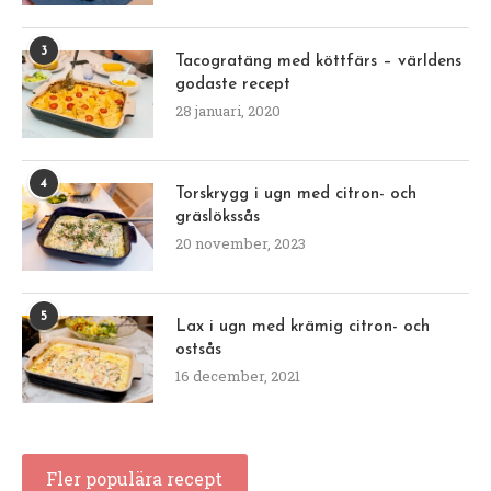
3
Tacogratäng med köttfärs – världens
godaste recept
28 januari, 2020
4
Torskrygg i ugn med citron- och
gräslökssås
20 november, 2023
5
Lax i ugn med krämig citron- och
ostsås
16 december, 2021
Fler populära recept