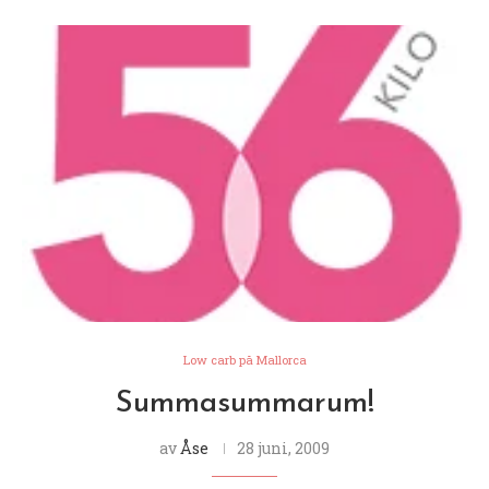
Low carb på Mallorca
Summasummarum!
av
Åse
28 juni, 2009