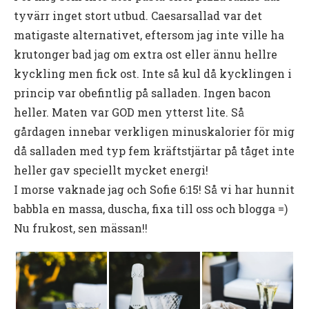
tyvärr inget stort utbud. Caesarsallad var det
matigaste alternativet, eftersom jag inte ville ha
krutonger bad jag om extra ost eller ännu hellre
kyckling men fick ost. Inte så kul då kycklingen i
princip var obefintlig på salladen. Ingen bacon
heller. Maten var GOD men ytterst lite. Så
gårdagen innebar verkligen minuskalorier för mig
då salladen med typ fem kräftstjärtar på tåget inte
heller gav speciellt mycket energi!
I morse vaknade jag och Sofie 6:15! Så vi har hunnit
babbla en massa, duscha, fixa till oss och blogga =)
Nu frukost, sen mässan!!
Videoinnehåll