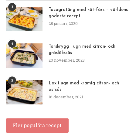
3
Tacogratäng med köttfärs – världens
godaste recept
28 januari, 2020
4
Torskrygg i ugn med citron- och
gräslökssås
20 november, 2023
5
Lax i ugn med krämig citron- och
ostsås
16 december, 2021
Fler populära recept