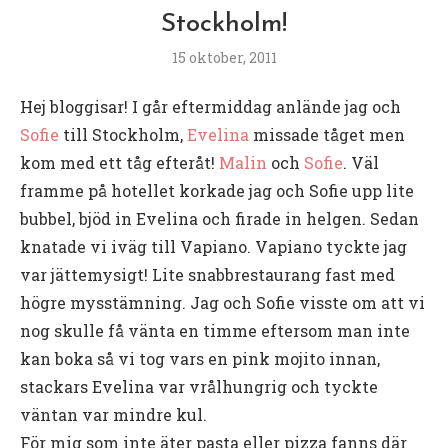
Stockholm!
15 oktober, 2011
Hej bloggisar! I går eftermiddag anlände jag och
Sofie
till Stockholm,
Evelina
missade tåget men
kom med ett tåg efteråt!
Malin
och
Sofie
. Väl
framme på hotellet korkade jag och Sofie upp lite
bubbel, bjöd in Evelina och firade in helgen. Sedan
knatade vi iväg till Vapiano. Vapiano tyckte jag
var jättemysigt! Lite snabbrestaurang fast med
högre mysstämning. Jag och Sofie visste om att vi
nog skulle få vänta en timme eftersom man inte
kan boka så vi tog vars en pink mojito innan,
stackars Evelina var vrålhungrig och tyckte
väntan var mindre kul.
För mig som inte äter pasta eller pizza fanns där