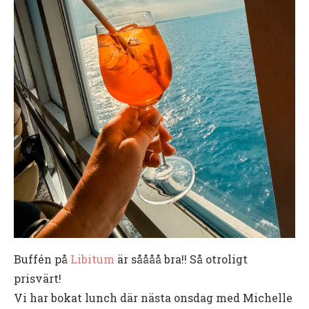
Buffén på
Libitum
är såååå bra!! Så otroligt
prisvärt!
Vi har bokat lunch där nästa onsdag med Michelle