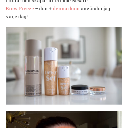
fixerar och skapar filterlook! Besatt!
Brow Freeze
– den +
denna duon
använder jag
varje dag!