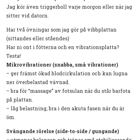
Jag kör även triggerboll varje morgon eller när jag
sitter vid datorn.
Har två övningar som jag gör på vibbplattan
(sittandes eller ståendes)
Har ni ont i fötterna och en vibrationsplatta?
Testa!
Mikrovibrationer (snabba, små vibrationer)
– ger främst ökad blodcirkulation och kan lugna
ner överbelastad vävnad.
– bra för “massage” av fotsulan när du står barfota
på plattan.
– låg belastning, bra i den akuta fasen när du är
öm.
Svängande rörelse (side-to-side / gungande)
– utmanar balansen och tränar små stabiliserande