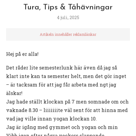
Tura, Tips & Tåhävningar
4 juli, 2025
Artikeln innehåller reklamlänkar
Hej på er alla!
Det råder lite semesterlunk här även då jag så
klart inte kan ta semester helt, men det gör inget
– är tacksam för att jag får arbeta med ngt jag
älskar!
Jag hade ställt klockan på 7 men somnade om och
vaknade 8.30 – liiiiiiite väl sent för att hinna med
vad jag ville innan yogan klockan 10.
Jag är igång med gymmet och yogan och min
Vibb igen efter några veckors slappande.