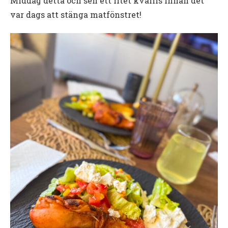
Middag detta och sen ett litet kvällis innan det
var dags att stänga matfönstret!