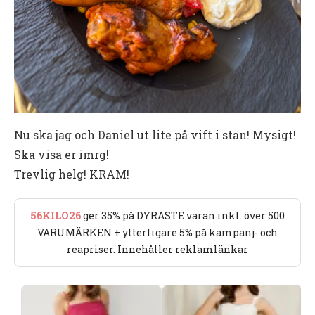
Nu ska jag och Daniel ut lite på vift i stan! Mysigt!
Ska visa er imrg!
Trevlig helg! KRAM!
56KILO26
ger 35% på DYRASTE varan inkl. över 500
VARUMÄRKEN + ytterligare 5% på kampanj- och
reapriser. Innehåller reklamlänkar