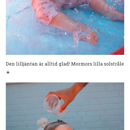
Den lilljäntan är alltid glad! Mormors lilla solstråle
☀️