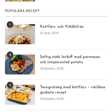
POPULÄRA RECEPT
1
Köttfärs- och Vitkålsfräs
16 maj, 2024
2
Saftig stekt lövbiff med parmesan-
och timjanrostad potatis
28 januari, 2025
3
Tacogratäng med köttfärs – världens
godaste recept
28 januari, 2020