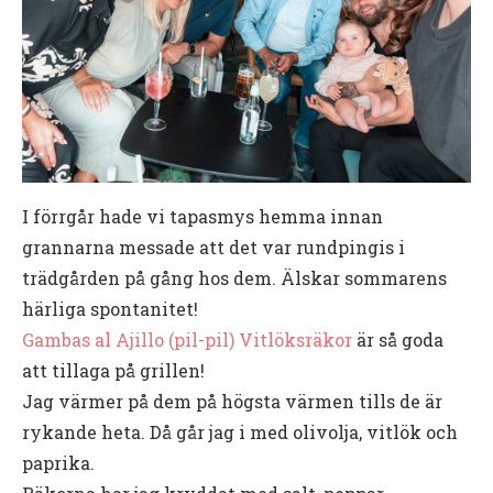
I förrgår hade vi tapasmys hemma innan
grannarna messade att det var rundpingis i
trädgården på gång hos dem. Älskar sommarens
härliga spontanitet!
Gambas al Ajillo (pil-pil) Vitlöksräkor
är så goda
att tillaga på grillen!
Jag värmer på dem på högsta värmen tills de är
rykande heta. Då går jag i med olivolja, vitlök och
paprika.