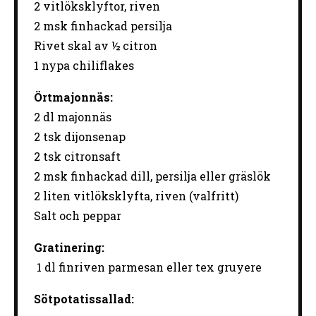
2
vitlöksklyftor, riven
2
msk finhackad persilja
Rivet skal av ½ citron
1
nypa chiliflakes
Örtmajonnäs:
2 dl majonnäs
2
tsk dijonsenap
2
tsk citronsaft
2
msk finhackad dill, persilja eller gräslök
2
liten vitlöksklyfta, riven (valfritt)
Salt och peppar
Gratinering:
1 dl finriven parmesan eller tex gruyere
Sötpotatissallad: