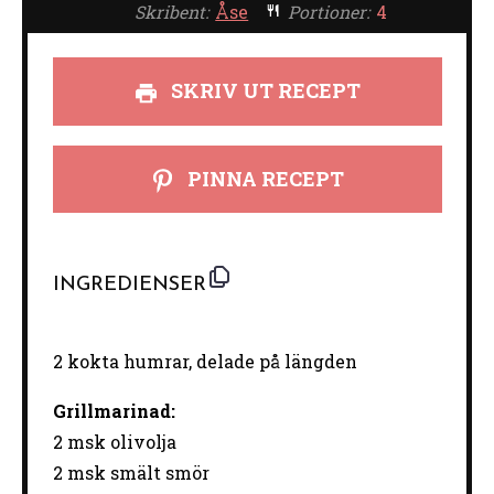
Skribent:
Åse
Portioner:
4
SKRIV UT RECEPT
PINNA RECEPT
INGREDIENSER
2
kokta humrar, delade på längden
Grillmarinad:
2 msk olivolja
2
msk smält smör