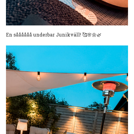
En såååååå underbar Junikväll! 🥰🌸🌼🌿