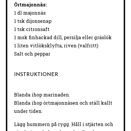
Örtmajonnäs:
1 dl majonnäs
1
tsk dijonsenap
1
tsk citronsaft
1
msk finhackad dill, persilja eller gräslök
1
liten vitlöksklyfta, riven (valfritt)
Salt och peppar
INSTRUKTIONER
Blanda ihop marinaden.
Blanda ihop örtmajonnäsen och ställ kallt
under tiden.
Lägg hummern på rygg. Håll i stjärten och