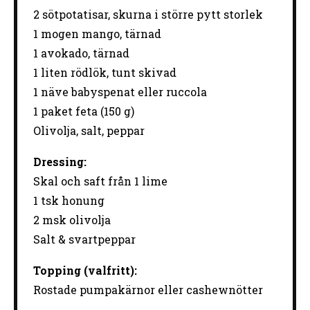
2
sötpotatisar, skurna i större pytt storlek
1
mogen mango, tärnad
1
avokado, tärnad
1
liten rödlök, tunt skivad
1
näve babyspenat eller ruccola
1
paket feta (
150 g
)
Olivolja, salt, peppar
Dressing:
Skal och saft från 1 lime
1
tsk honung
2
msk olivolja
Salt & svartpeppar
Topping (valfritt):
Rostade pumpakärnor eller cashewnötter