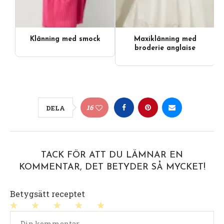
Klänning med smock
Maxiklänning med
broderie anglaise
16
DELA
TACK FÖR ATT DU LÄMNAR EN
KOMMENTAR, DET BETYDER SÅ MYCKET!
Betygsätt receptet
1
2
3
4
5