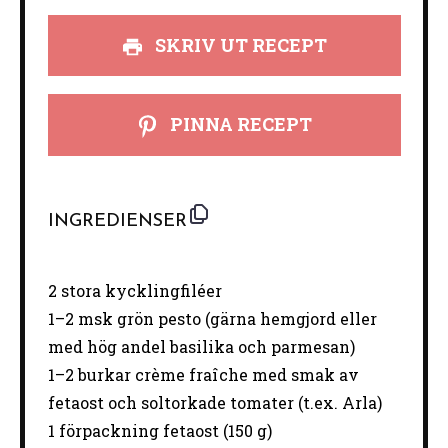
SKRIV UT RECEPT
PINNA RECEPT
INGREDIENSER
2
stora kycklingfiléer
1
–
2
msk grön pesto (gärna hemgjord eller
med hög andel basilika och parmesan)
1
–
2
burkar crème fraîche med smak av
fetaost och soltorkade tomater (t.ex. Arla)
1
förpackning fetaost (
150 g
)