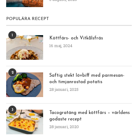
POPULÄRA RECEPT
1
Köttfärs- och Vitkålsfräs
16 maj, 2024
2
Saftig stekt lövbiff med parmesan-
och timjanrostad potatis
28 januari, 2025
3
Tacogratäng med köttfärs – världens
godaste recept
28 januari, 2020