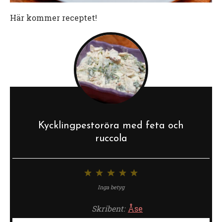
Här kommer receptet!
Kycklingpestoröra med feta och
ruccola
1
2
3
4
5
stjärna
stjärnor
stjärnor
stjärnor
stjärnor
Inga betyg
Skribent:
Åse