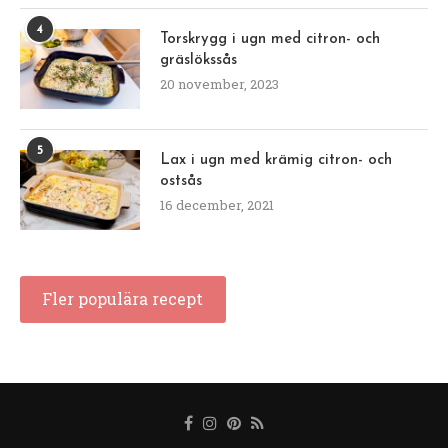
4
Torskrygg i ugn med citron- och
gräslökssås
20 november, 2023
5
Lax i ugn med krämig citron- och
ostsås
16 december, 2021
Fler populära recept