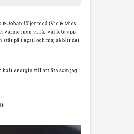
a & Johan följer med (Vic & Mics
t värme men vi får väl leta upp
står på i april och maj så blir det
t haft energin till att äta som jag
l!