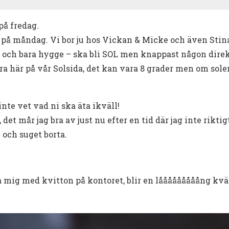
på fredag.
 på måndag. Vi bor ju hos Vickan & Micke och även Stin
e och bara hygge – ska bli SOL men knappast någon direk
ra här på vår Solsida, det kan vara 8 grader men om solen 
nte vet vad ni ska äta ikväll!
det mår jag bra av just nu efter en tid där jag inte riktig
 och suget borta.
 mig med kvitton på kontoret, blir en lååååååååång kväl