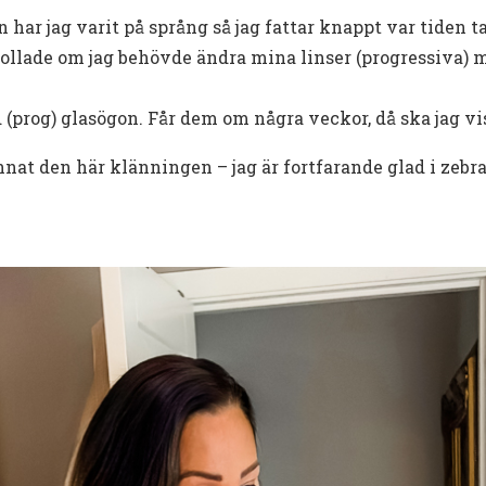
har jag varit på språng så jag fattar knappt var tiden t
kollade om jag behövde ändra mina linser (progressiva) 
(prog) glasögon. Får dem om några veckor, då ska jag vis
annat den här klänningen – jag är fortfarande glad i zeb