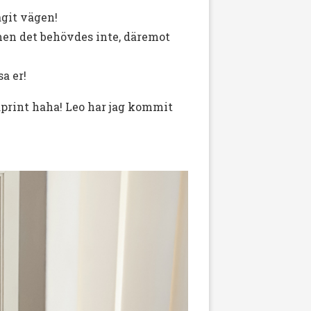
agit vägen!
men det behövdes inte, däremot
a er!
raprint haha! Leo har jag kommit