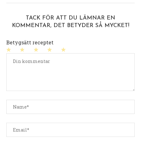
TACK FÖR ATT DU LÄMNAR EN
KOMMENTAR, DET BETYDER SÅ MYCKET!
Betygsätt receptet
1
2
3
4
5
stjärna
stjärnor
stjärnor
stjärnor
stjärnor