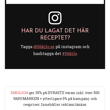
HAR DU LAGAT DET HÄR
RECEPTET?
Tagga
@56kilo.se
på instagram och
hashtagga det
#56kilo
56KILO26
ger 35% på DYRASTE varan inkl. över 500
VARUMÄRKEN + ytterligare 5% på kampanj- och
reapriser. Innehåller reklamlänkar