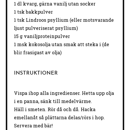
1
dl kvarg, gärna vanilj utan socker
1
tsk bakkpulver
1
tsk Lindroos psyllium (eller motsvarande
ljust pulveriserat psyllium)
15 g
vaniljproteinpulver
1
msk kokosolja utan smak att steka i (de
blir frasigast av olja)
INSTRUKTIONER
Vispa ihop alla ingredienser. Hetta upp olja
i en panna, sänk till medelvärme.
Häll i smeten. Rör då och då. Hacka
emellanåt så plättarna delas/rörs i hop.
Servera med bär!