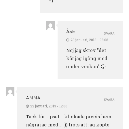
=)
ÅSE
SVARA
23 januari, 2013 - 08:08
Nej jag skrev ”det
kör jag igång med
under veckan” 🙂
ANNA
SVARA
22 januari, 2013 - 12:00
Tack för tipset .. klickade precis hem
några jag med … :)) trots att jag köpte