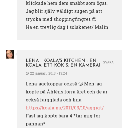
klickade hem dem snabbt som ögat.
Jag blir själv väldigt sugen på att
trycka med shoppingfingret 😉
Ha en trevlig dag i solskenet/ Malin
LENA - KOALA'S KITCHEN - EN
SVARA
KOALA, ETT KÖK & EN KAMERA!
22 januari, 2013 - 13:24
Lena-äggkoppar också 🙂 Men jag
köpte på Åhléns förra året och de är
också färgglada och fina:
https://koala.nu/2011/03/10/aggigt/
Fast jag köpte bara 4 *tar mig för
pannan*.