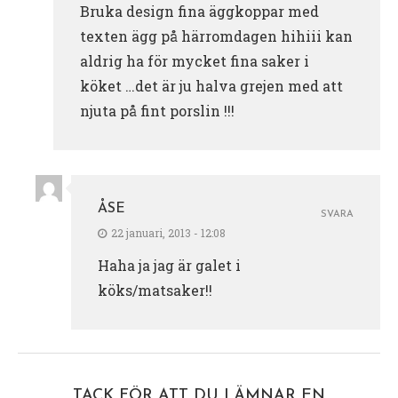
Bruka design fina äggkoppar med
texten ägg på härromdagen hihiii kan
aldrig ha för mycket fina saker i
köket …det är ju halva grejen med att
njuta på fint porslin !!!
ÅSE
SVARA
22 januari, 2013 - 12:08
Haha ja jag är galet i
köks/matsaker!!
TACK FÖR ATT DU LÄMNAR EN