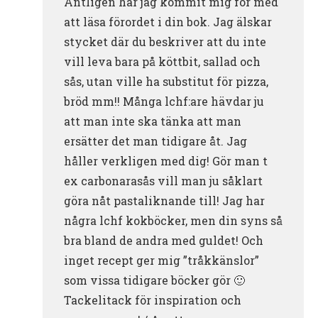
Äntligen har jag kommit mig för med
att läsa förordet i din bok. Jag älskar
stycket där du beskriver att du inte
vill leva bara på köttbit, sallad och
sås, utan ville ha substitut för pizza,
bröd mm!! Många lchf:are hävdar ju
att man inte ska tänka att man
ersätter det man tidigare åt. Jag
håller verkligen med dig! Gör man t
ex carbonarasås vill man ju såklart
göra nåt pastaliknande till! Jag har
några lchf kokböcker, men din syns så
bra bland de andra med guldet! Och
inget recept ger mig ”tråkkänslor”
som vissa tidigare böcker gör 🙂
Tackelitack för inspiration och