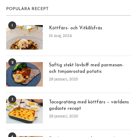
POPULÄRA RECEPT
1
Köttfärs- och Vitkålsfräs
16 maj, 2024
2
Saftig stekt lövbiff med parmesan-
och timjanrostad potatis
28 januari, 2025
3
Tacogratäng med köttfärs – världens
godaste recept
28 januari, 2020
4