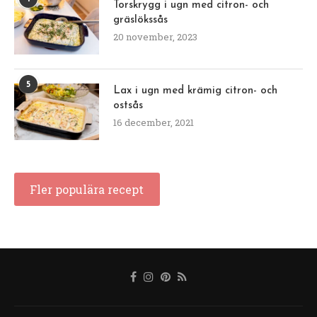
Torskrygg i ugn med citron- och
gräslökssås
20 november, 2023
5
Lax i ugn med krämig citron- och
ostsås
16 december, 2021
Fler populära recept