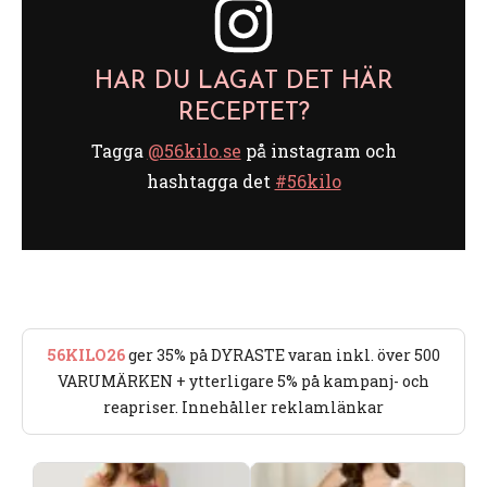
HAR DU LAGAT DET HÄR
RECEPTET?
Tagga
@56kilo.se
på instagram och
hashtagga det
#56kilo
56KILO26
ger 35% på DYRASTE varan inkl. över 500
VARUMÄRKEN + ytterligare 5% på kampanj- och
reapriser. Innehåller reklamlänkar