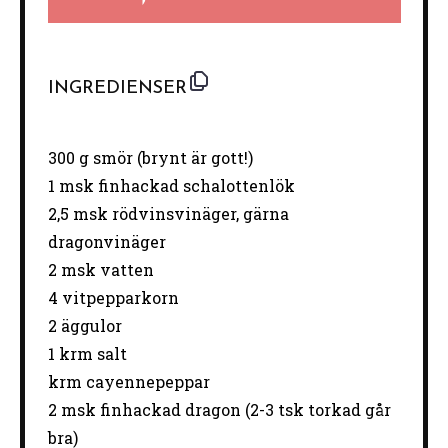
INGREDIENSER
300 g
smör (brynt är gott!)
1
msk finhackad schalottenlök
2
,5 msk rödvinsvinäger, gärna
dragonvinäger
2
msk vatten
4
vitpepparkorn
2
äggulor
1
krm salt
krm cayennepeppar
2
msk finhackad dragon (
2
-
3
tsk torkad går
bra)