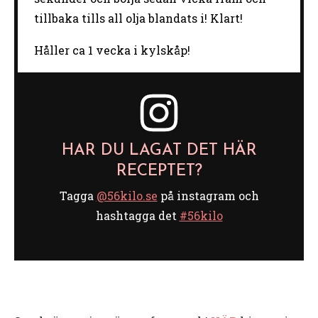
tillbaka tills all olja blandats i! Klart!
Håller ca 1 vecka i kylskåp!
HAR DU LAGAT DET HÄR
RECEPTET?
Tagga
@56kilo.se
på instagram och
hashtagga det
#56kilo