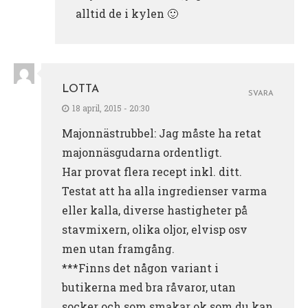
alltid de i kylen 🙂
LOTTA
SVARA
18 april, 2015 - 20:30
Majonnästrubbel: Jag måste ha retat
majonnäsgudarna ordentligt.
Har provat flera recept inkl. ditt.
Testat att ha alla ingredienser varma
eller kalla, diverse hastigheter på
stavmixern, olika oljor, elvisp osv
men utan framgång.
***Finns det någon variant i
butikerna med bra råvaror, utan
socker och som smakar ok som du kan