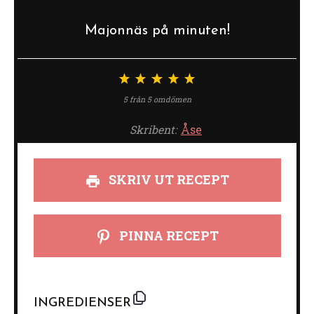
Majonnäs på minuten!
1
2
3
4
5
stjärna
stjärnor
stjärnor
stjärnor
stjärnor
5
från
5
omdömen
Skribent:
Åse
SKRIV UT RECEPT
PINNA RECEPT
INGREDIENSER