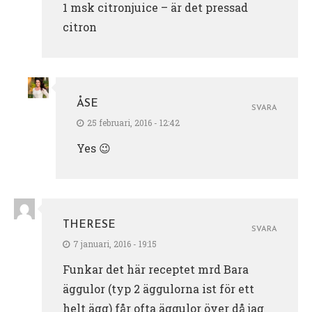
1 msk citronjuice – är det pressad
citron
ÅSE
SVARA
25 februari, 2016 - 12:42
Yes 😉
THERESE
SVARA
7 januari, 2016 - 19:15
Funkar det här receptet mrd Bara
äggulor (typ 2 äggulorna ist för ett
helt ägg) får ofta äggulor över då jag