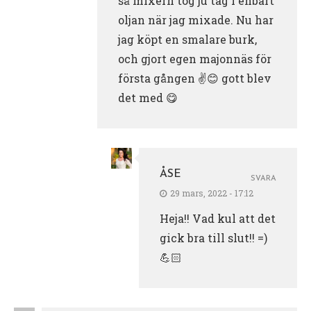
så mixern tog ju tag i enbart
oljan när jag mixade. Nu har
jag köpt en smalare burk,
och gjort egen majonnäs för
första gången ✌️😊 gott blev
det med 😋
ÅSE
SVARA
29 mars, 2022 - 17:12
Heja!! Vad kul att det
gick bra till slut!! =)
💪🏻