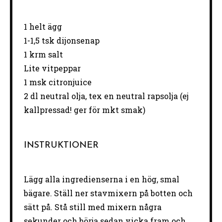
1
helt ägg
1
-
1
,5 tsk dijonsenap
1
krm salt
Lite vitpeppar
1
msk citronjuice
2
dl neutral olja, tex en neutral rapsolja (ej
kallpressad! ger för mkt smak)
INSTRUKTIONER
Lägg alla ingredienserna i en hög, smal
bägare. Ställ ner stavmixern på botten och
sätt på. Stå still med mixern några
sekunder och börja sedan vicka fram och