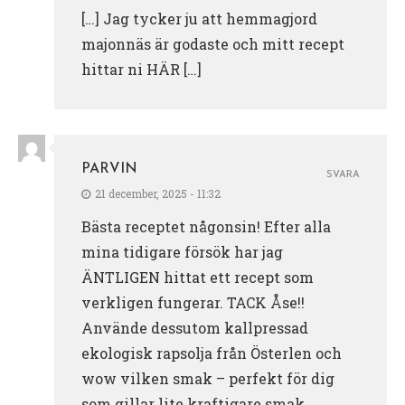
[…] Jag tycker ju att hemmagjord
majonnäs är godaste och mitt recept
hittar ni HÄR […]
PARVIN
SVARA
21 december, 2025 - 11:32
Bästa receptet någonsin! Efter alla
mina tidigare försök har jag
ÄNTLIGEN hittat ett recept som
verkligen fungerar. TACK Åse!!
Använde dessutom kallpressad
ekologisk rapsolja från Österlen och
wow vilken smak – perfekt för dig
som gillar lite kraftigare smak.