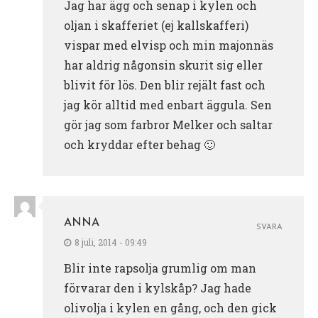
Jag har ägg och senap i kylen och
oljan i skafferiet (ej kallskafferi)
vispar med elvisp och min majonnäs
har aldrig någonsin skurit sig eller
blivit för lös. Den blir rejält fast och
jag kör alltid med enbart äggula. Sen
gör jag som farbror Melker och saltar
och kryddar efter behag 🙂
ANNA
SVARA
8 juli, 2014 - 09:49
Blir inte rapsolja grumlig om man
förvarar den i kylskåp? Jag hade
olivolja i kylen en gång, och den gick