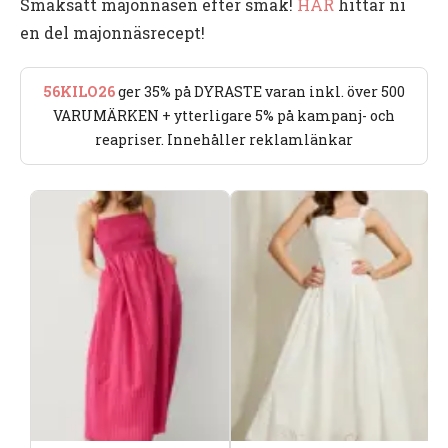
Smaksätt majonnäsen efter smak!
HÄR
hittar ni
en del majonnäsrecept!
56KILO26
ger 35% på DYRASTE varan inkl. över 500
VARUMÄRKEN + ytterligare 5% på kampanj- och
reapriser. Innehåller reklamlänkar