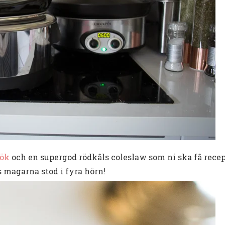
lök
och en supergod rödkåls coleslaw som ni ska få recep
ls magarna stod i fyra hörn!