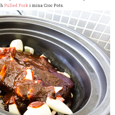
ch
Pulled Pork
i mina Croc Pots.