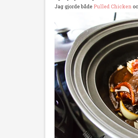
Jag gjorde både
Pulled Chicken
o