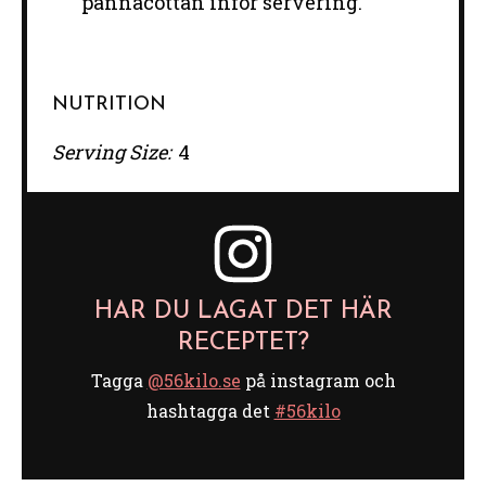
pannacottan inför servering.
NUTRITION
Serving Size:
4
HAR DU LAGAT DET HÄR
RECEPTET?
Tagga
@56kilo.se
på instagram och
hashtagga det
#56kilo