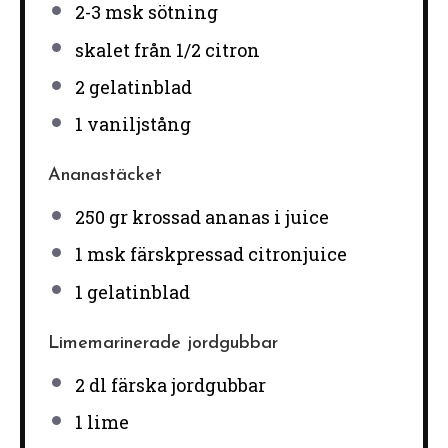
2
-
3
msk sötning
skalet från 1/2 citron
2
gelatinblad
1
vaniljstång
Ananastäcket
250
gr krossad ananas i juice
1
msk färskpressad citronjuice
1
gelatinblad
Limemarinerade jordgubbar
2
dl färska jordgubbar
1
lime