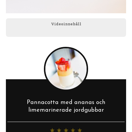
Videoinnehåll
Pannacotta med ananas och
limemarinerade jordgubbar
1
2
3
4
5