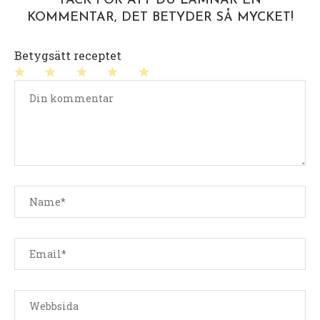
TACK FÖR ATT DU LÄMNAR EN
KOMMENTAR, DET BETYDER SÅ MYCKET!
Betygsätt receptet
1
2
3
4
5
stjärna
stjärnor
stjärnor
stjärnor
stjärnor