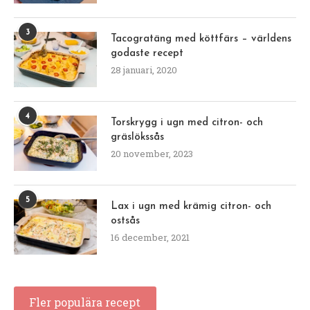
3
Tacogratäng med köttfärs – världens
godaste recept
28 januari, 2020
4
Torskrygg i ugn med citron- och
gräslökssås
20 november, 2023
5
Lax i ugn med krämig citron- och
ostsås
16 december, 2021
Fler populära recept