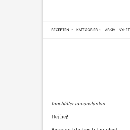
RECEPTEN
KATEGORIER
ARKIV
NYHET
Innehåller annonslänkar
Hej hej!
Betar av lite tips till er idag!