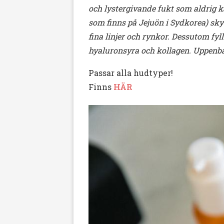
och lystergivande fukt som aldrig k
som finns på Jejuön i Sydkorea) sk
fina linjer och rynkor. Dessutom fyl
hyaluronsyra och kollagen. Uppenbar
Passar alla hudtyper!
Finns
HÄR