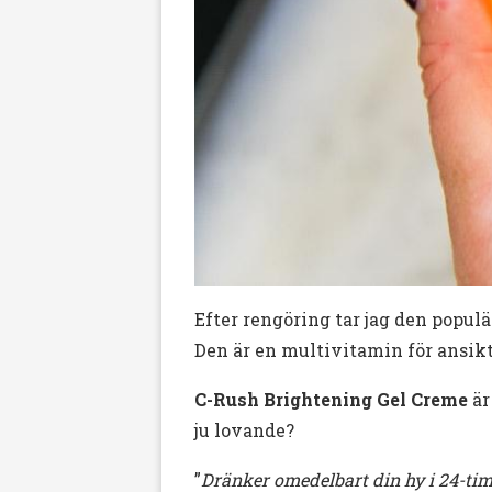
Efter rengöring tar jag den popul
Den är en multivitamin för ansik
C-Rush Brightening Gel Creme
är
ju lovande?
”
Dränker omedelbart din hy i 24-tim