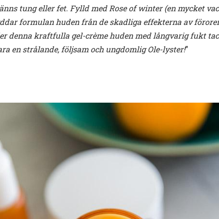
änns tung eller fet. Fylld med Rose of winter (en mycket v
yddar formulan huden från de skadliga effekterna av föror
ler denna kraftfulla gel-crème huden med långvarig fukt tack
a en strålande, följsam och ungdomlig Ole-lyster!
”