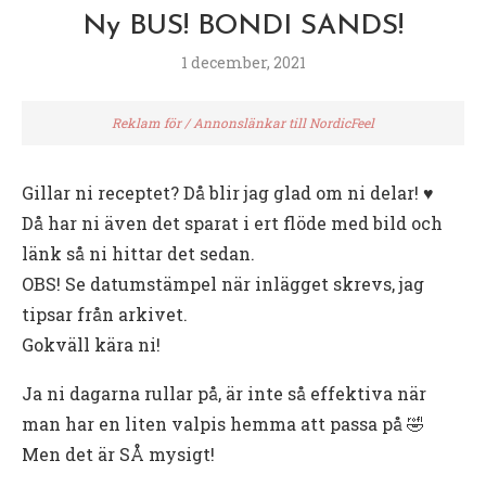
Ny BUS! BONDI SANDS!
1 december, 2021
Reklam för / Annonslänkar till NordicFeel
Gillar ni receptet? Då blir jag glad om ni delar! ♥️
Då har ni även det sparat i ert flöde med bild och
länk så ni hittar det sedan.
OBS! Se datumstämpel när inlägget skrevs, jag
tipsar från arkivet.
Gokväll kära ni!
Ja ni dagarna rullar på, är inte så effektiva när
man har en liten valpis hemma att passa på 🤣
Men det är SÅ mysigt!