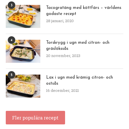
3
Tacogratäng med köttfärs – världens
godaste recept
28 januari, 2020
4
Torskrygg i ugn med citron- och
gräslökssås
20 november, 2023
5
Lax i ugn med krämig citron- och
ostsås
16 december, 2021
Fler populära recept