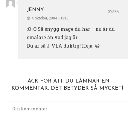
JENNY
SVARA
4 oktober, 2004 - 13:10
:O :O Så snygg mage du har – nu är du
smalare än vad jag är!
Du är så J-VLA duktig! Heja! 😀
TACK FÖR ATT DU LÄMNAR EN
KOMMENTAR, DET BETYDER SÅ MYCKET!