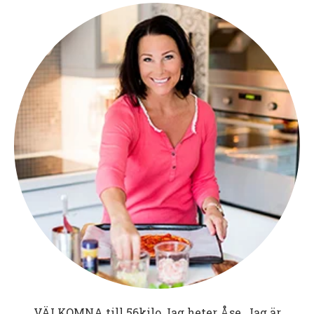
VÄLKOMNA till
56kilo
Jag heter Åse. Jag är