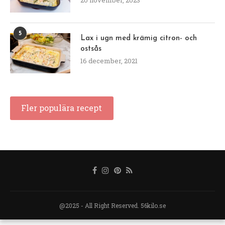
5
Lax i ugn med krämig citron- och
ostsås
16 december, 2021
Fler populära recept
@2025 - All Right Reserved. 56kilo.se