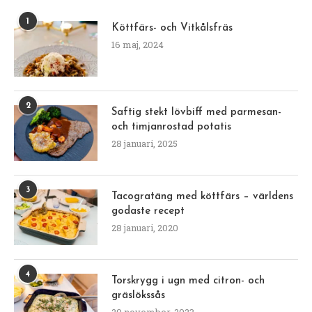
1
Köttfärs- och Vitkålsfräs
16 maj, 2024
2
Saftig stekt lövbiff med parmesan-
och timjanrostad potatis
28 januari, 2025
3
Tacogratäng med köttfärs – världens
godaste recept
28 januari, 2020
4
Torskrygg i ugn med citron- och
gräslökssås
20 november, 2023