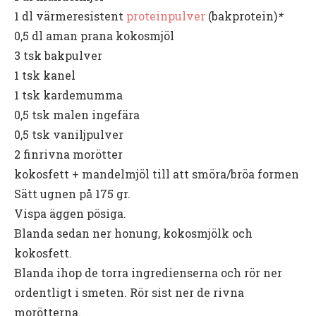
1 dl värmeresistent
proteinpulver
(bakprotein)
*
0,5 dl aman prana kokosmjöl
3 tsk bakpulver
1 tsk kanel
1 tsk kardemumma
0,5 tsk malen ingefära
0,5 tsk vaniljpulver
2 finrivna morötter
kokosfett + mandelmjöl till att smöra/bröa formen
Sätt ugnen på 175 gr.
Vispa äggen pösiga.
Blanda sedan ner honung, kokosmjölk och
kokosfett.
Blanda ihop de torra ingredienserna och rör ner
ordentligt i smeten. Rör sist ner de rivna
morötterna.