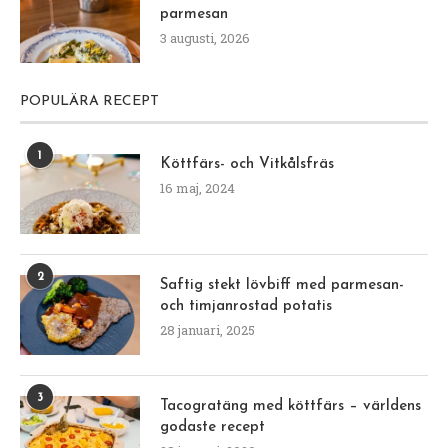
parmesan
3 augusti, 2026
POPULÄRA RECEPT
1
Köttfärs- och Vitkålsfräs
16 maj, 2024
2
Saftig stekt lövbiff med parmesan-
och timjanrostad potatis
28 januari, 2025
3
Tacogratäng med köttfärs – världens
godaste recept