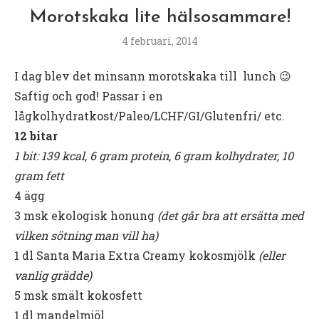
Morotskaka lite hälsosammare!
4 februari, 2014
I dag blev det minsann morotskaka till lunch 😉
Saftig och god! Passar i en
lågkolhydratkost/Paleo/LCHF/GI/Glutenfri/ etc.
12 bitar
1 bit: 139 kcal, 6 gram protein, 6 gram kolhydrater, 10
gram fett
4 ägg
3 msk ekologisk honung
(det går bra att ersätta med
vilken sötning man vill ha)
1 dl Santa Maria Extra Creamy kokosmjölk
(eller
vanlig grädde)
5 msk smält kokosfett
1 dl mandelmjöl