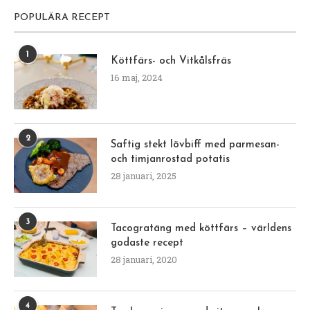
POPULÄRA RECEPT
1
Köttfärs- och Vitkålsfräs
16 maj, 2024
2
Saftig stekt lövbiff med parmesan-
och timjanrostad potatis
28 januari, 2025
3
Tacogratäng med köttfärs – världens
godaste recept
28 januari, 2020
4