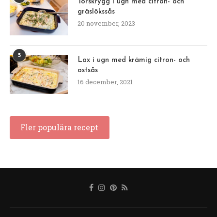
Torskrygg i ugn med citron- och
gräslökssås
20 november, 2023
5
Lax i ugn med krämig citron- och
ostsås
16 december, 2021
Fler populära recept