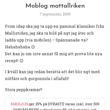
Moblog mattallriken
7 september, 2009
From idag ska jag ta upp en gammal klassiker från
Mallistiden, jag ska ta bild på ngt jag äter och
ladda upp (via mobilen) – Spännanade va?
Hahahahaha 😉
Det kan ju om inte annat få mig att prova lite nya
recept! 😉
I kväll kan jag redan berätta att det blir ngt med
nötfärs och gorgonzola i allafall!
Stora peppkramar!!
56KILO26
ger 35% på DYRASTE varan inkl. över 500
VARUMÄRKEN + ytterligare 5% på kampanj- och