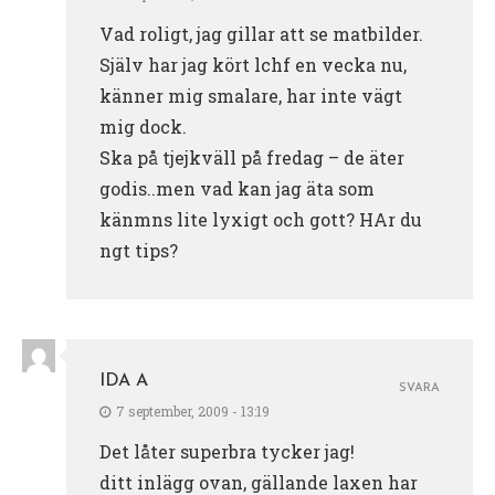
Vad roligt, jag gillar att se matbilder.
Själv har jag kört lchf en vecka nu,
känner mig smalare, har inte vägt
mig dock.
Ska på tjejkväll på fredag – de äter
godis..men vad kan jag äta som
känmns lite lyxigt och gott? HAr du
ngt tips?
IDA A
SVARA
7 september, 2009 - 13:19
Det låter superbra tycker jag!
ditt inlägg ovan, gällande laxen har