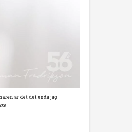
maren är det det enda jag
nze.