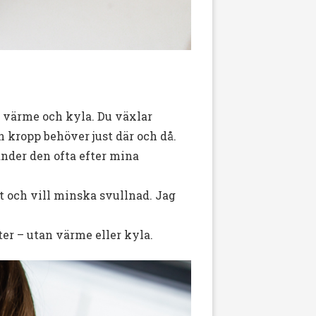
t värme och kyla. Du växlar
n kropp behöver just där och då.
nder den ofta efter mina
t och vill minska svullnad. Jag
er – utan värme eller kyla.