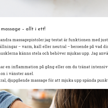
assage – allt i ett!
n andra massagepistoler jag testat är funktionen med jus
llningar – varm, kall eller neutral – beroende på vad di
usklerna känns stela och behöver mjukas upp. Jag anvä
ar en inflammation på gång eller om du tränat intensiv
ion i vänster axel.
utral, djupgående massage för att mjuka upp spända punkt