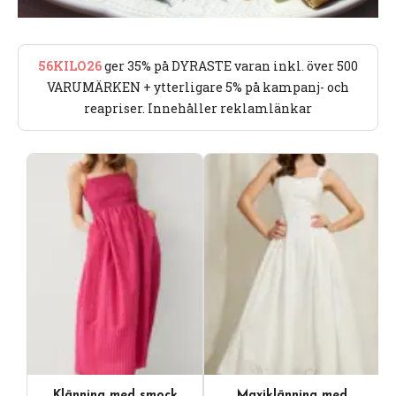
56KILO26
ger 35% på DYRASTE varan inkl. över 500
VARUMÄRKEN + ytterligare 5% på kampanj- och
reapriser. Innehåller reklamlänkar
Klänning med smock
Maxiklänning med