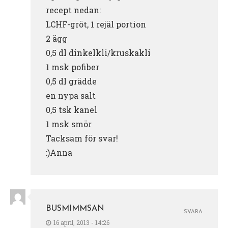
recept nedan:
LCHF-gröt, 1 rejäl portion
2 ägg
0,5 dl dinkelkli/kruskakli
1 msk pofiber
0,5 dl grädde
en nypa salt
0,5 tsk kanel
1 msk smör
Tacksam för svar!
:)Anna
BUSMIMMSAN
SVARA
16 april, 2013 - 14:26