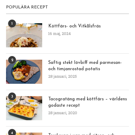
POPULÄRA RECEPT
1
Köttfärs- och Vitkålsfräs
16 maj, 2024
2
Saftig stekt lövbiff med parmesan-
och timjanrostad potatis
28 januari, 2025
3
Tacogratäng med köttfärs – världens
godaste recept
28 januari, 2020
4