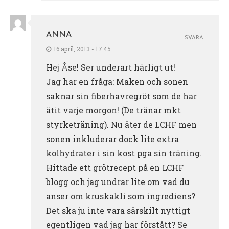
ANNA
SVARA
16 april, 2013 - 17:45
Hej Åse! Ser underart härligt ut!
Jag har en fråga: Maken och sonen
saknar sin fiberhavregröt som de har
ätit varje morgon! (De tränar mkt
styrketräning). Nu äter de LCHF men
sonen inkluderar dock lite extra
kolhydrater i sin kost pga sin träning.
Hittade ett grötrecept på en LCHF
blogg och jag undrar lite om vad du
anser om kruskakli som ingrediens?
Det ska ju inte vara särskilt nyttigt
egentligen vad jag har förstått? Se