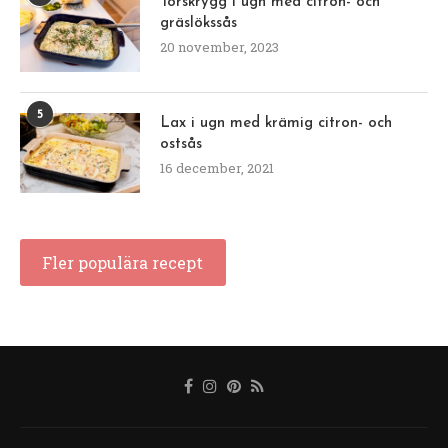
Torskrygg i ugn med citron- och
gräslökssås
20 november, 2023
5
Lax i ugn med krämig citron- och
ostsås
16 december, 2021
Fler populära recept