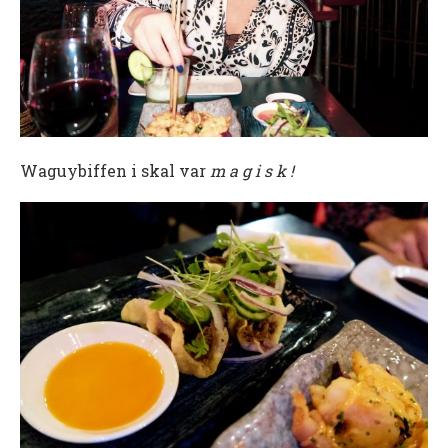
Waguybiffen i skal var
m a g i s k !