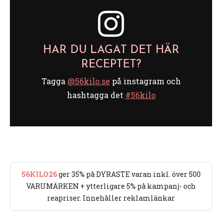
HAR DU LAGAT DET HÄR
RECEPTET?
Tagga
@56kilo.se
på instagram och
hashtagga det
#56kilo
56KILO26
ger 35% på DYRASTE varan inkl. över 500
VARUMÄRKEN + ytterligare 5% på kampanj- och
reapriser. Innehåller reklamlänkar