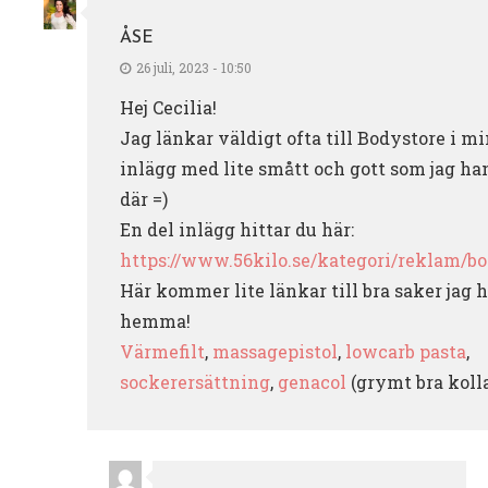
ÅSE
26 juli, 2023 - 10:50
Hej Cecilia!
Jag länkar väldigt ofta till Bodystore i m
inlägg med lite smått och gott som jag ha
där =)
En del inlägg hittar du här:
https://www.56kilo.se/kategori/reklam/bo
Här kommer lite länkar till bra saker jag 
hemma!
Värmefilt
,
massagepistol
,
lowcarb pasta
,
sockerersättning
,
genacol
(grymt bra koll