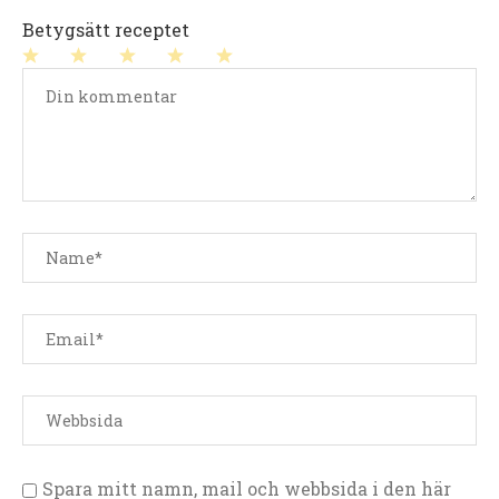
Betygsätt receptet
1
2
3
4
5
stjärna
stjärnor
stjärnor
stjärnor
stjärnor
Spara mitt namn, mail och webbsida i den här