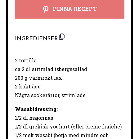
PINNA RECEPT
INGREDIENSER
2
tortilla
ca
2
dl strimlad isbergssallad
200 g
varmrökt lax
2
kokt ägg
Några sockerärtor, strimlade
Wasabidressing:
1/2 dl majonnäs
1/2
dl grekisk yoghurt (eller creme fraiche)
1/2
msk wasabi (börja med mindre och