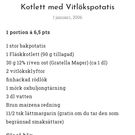
Kotlett med Vitlökspotatis
1 januari, 2006
1 portion á 6,5 pts
1 stor bakpotatis
1 Fläskkotlett (90 g tillagad)
30 g 12% riven ost (Gratella Mager) (ca 1 dl)
2 vitlöksklyftor
finhackad rödlök
1 mörk oxbuljongtärning
3 dl vatten
Brun maizena redning
11/2 tsk lättmargarin (gratis om du tar den som
begränsad smaksättare)