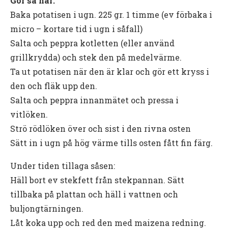
Gör så här:
Baka potatisen i ugn. 225 gr. 1 timme (ev förbaka i
micro – kortare tid i ugn i såfall)
Salta och peppra kotletten (eller använd
grillkrydda) och stek den på medelvärme.
Ta ut potatisen när den är klar och gör ett kryss i
den och fläk upp den.
Salta och peppra innanmätet och pressa i
vitlöken.
Strö rödlöken över och sist i den rivna osten
Sätt in i ugn på hög värme tills osten fått fin färg.
Under tiden tillaga såsen:
Häll bort ev stekfett från stekpannan. Sätt
tillbaka på plattan och häll i vattnen och
buljongtärningen.
Låt koka upp och red den med maizena redning.