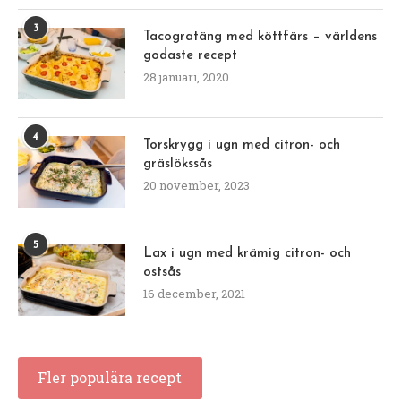
3
Tacogratäng med köttfärs – världens
godaste recept
28 januari, 2020
4
Torskrygg i ugn med citron- och
gräslökssås
20 november, 2023
5
Lax i ugn med krämig citron- och
ostsås
16 december, 2021
Fler populära recept