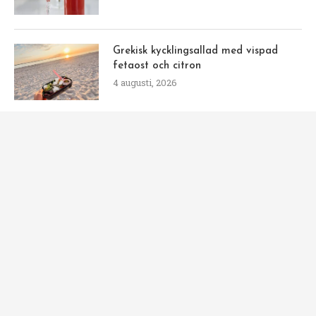
Grekisk kycklingsallad med vispad
fetaost och citron
4 augusti, 2026
Tillbaka till rutinerna – men
sommaren fortsätter!
3 augusti, 2026
Skreitorsk med brynt citronsmör och
parmesan
3 augusti, 2026
POPULÄRA RECEPT