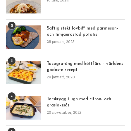
2
Saftig stekt lövbiff med parmesan-
och timjanrostad potatis
28 januari, 2025
3
Tacogratäng med köttfärs – världens
godaste recept
28 januari, 2020
4
Torskrygg i ugn med citron- och
gräslökssås
20 november, 2023