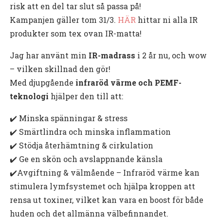
risk att en del tar slut så passa på!
Kampanjen gäller tom 31/3.
HÄR
hittar ni alla IR
produkter som tex ovan IR-matta!
Jag har använt min
IR-madrass
i 2 år nu, och wow
– vilken skillnad den gör!
Med djupgående
infraröd värme och PEMF-
teknologi
hjälper den till att:
✔️ Minska spänningar & stress
✔️ Smärtlindra och minska inflammation
✔️ Stödja återhämtning & cirkulation
✔️ Ge en skön och avslappnande känsla
✔️Avgiftning & välmående – Infraröd värme kan
stimulera lymfsystemet och hjälpa kroppen att
rensa ut toxiner, vilket kan vara en boost för både
huden och det allmänna välbefinnandet.