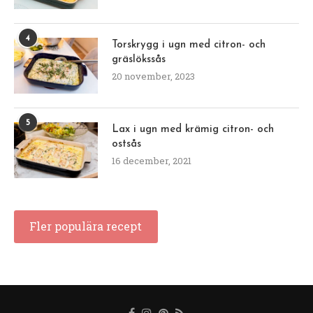
4
Torskrygg i ugn med citron- och
gräslökssås
20 november, 2023
5
Lax i ugn med krämig citron- och
ostsås
16 december, 2021
Fler populära recept